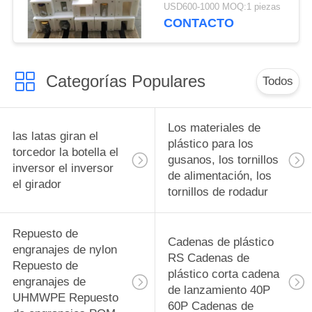
transportando
USD600-1000 MOQ:1 piezas
dispositivo en ciclo
CONTACTO
continuo torcedores de
bloques fabricante
fabricante de fábrica
Categorías Populares
Todos
Los materiales de
las latas giran el
plástico para los
torcedor la botella el
gusanos, los tornillos
inversor el inversor
de alimentación, los
el girador
tornillos de rodadur
Repuesto de
Cadenas de plástico
engranajes de nylon
RS Cadenas de
Repuesto de
plástico corta cadena
engranajes de
de lanzamiento 40P
UHMWPE Repuesto
60P Cadenas de