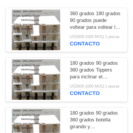
DEL
SITIO
360 grados 180 grados
90 grados puede
voltear para voltear las
PRIVACY
latas 180 grados 90
USD600-1000 MOQ:1 piezas
POLICY
grados Tippers para
CONTACTO
inclinar el recipiente de
vidrio
180 grados 90 grados
360 grados Tippers
para inclinar el
aluminio de acero
USD600-1000 MOQ:1 piezas
puede tener una caja
CONTACTO
giratoria transportador
e inversor botella
dispositivo de giro
180 grados 90 grados
360 grados botella
girando y