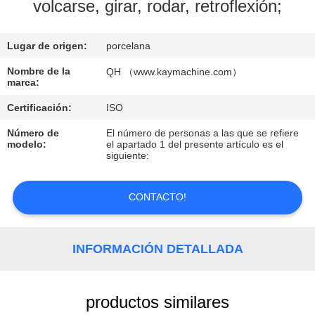
volcarse, girar, rodar, retroflexión;
CONTROL
Lugar de origen:
porcelana
DE
CALIDAD
Nombre de la
QH （www.kaymachine.com）
marca:
Certificación:
ISO
CONTACTO
Número de
El número de personas a las que se refiere
modelo:
el apartado 1 del presente artículo es el
siguiente:
NOTICIAS
CONTACTO!
SOLICITAR
UNA
INFORMACIÓN DETALLADA
COTIZACIÓN
MAPA
productos similares