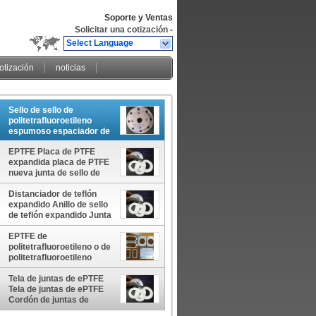
Soporte y Ventas
Solicitar una cotización
-
Select Language
cotización
noticias
Sello de sello de
politetrafluoroetileno
espumoso espaciador de
anillos de sello de
EPTFE Placa de PTFE
politetrafluoroetileno
expandida placa de PTFE
espumoso espaciador de
nueva junta de sello de
anillos de sello de
plástico expandido
politetrafluoroetileno
espumado EPTFE o
Distanciador de teflón
espumoso SEAL Y
ampliado Teflon
expandido Anillo de sello
GASKETS China
Lavadoras de EPTFE o
de teflón expandido Junta
fabricante China fábrica
ampliado láminas de
de plástico expandida
China productor
Teflón fabricante de China
Hoja de plástico
EPTFE de
fábrica de China
expandida Anillo de sello
politetrafluoroetileno o de
productor de China
de plástico expandido
politetrafluoroetileno
China fabricante China
expandido Lavadoras de
fábrica China productor
EPTFE o de
Tela de juntas de ePTFE
politetrafluoroetileno
Tela de juntas de ePTFE
expandido espaciador de
Cordón de juntas de
anillos de sello de China
ePTFE Sellado conjunto