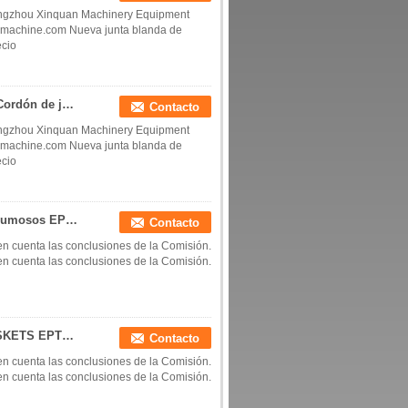
ngzhou Xinquan Machinery Equipment
aymachine.com Nueva junta blanda de
ecio
Tela de juntas de ePTFE Tela de juntas de ePTFE Cordón de juntas de ePTFE Sellado conjunto de chapa de juntas, cinta de juntas, sellador conjunto y configuraciones universales de juntas de juntas China fabricante China fábrica China productor
Contacto
ngzhou Xinquan Machinery Equipment
aymachine.com Nueva junta blanda de
ecio
EPTFE espumoso o PTFE expandido Envases espumosos EPTFE espumoso o PTFE expandido espaciador de anillos de sello EPTFE espumoso o PTFE expandido espaciador de anillos de sello China fabricante China fábrica China productor
Contacto
n cuenta las conclusiones de la Comisión.
n cuenta las conclusiones de la Comisión.
EPTFE espumoso o teflon expandido SEAL Y GASKETS EPTFE espumoso o teflon expandido EPTFE espumoso o teflon expandido placa de plástico China fabricante China fábrica China productor
Contacto
n cuenta las conclusiones de la Comisión.
n cuenta las conclusiones de la Comisión.