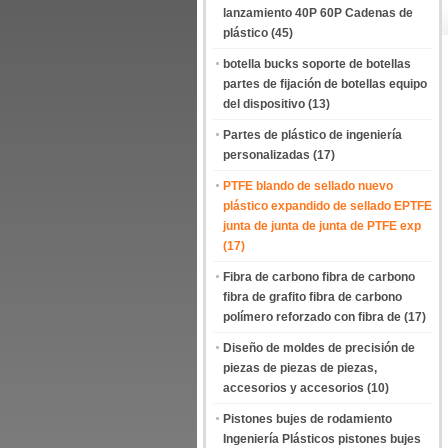
lanzamiento 40P 60P Cadenas de
plástico
(45)
botella bucks soporte de botellas
partes de fijación de botellas equipo
del dispositivo
(13)
Partes de plástico de ingeniería
personalizadas
(17)
PTFE blando de sellado nuevo
plástico expandido de sellado EPTFE
junta de junta de junta de PTFE exp
(17)
Fibra de carbono fibra de carbono
fibra de grafito fibra de carbono
polímero reforzado con fibra de
(17)
Diseño de moldes de precisión de
piezas de piezas de piezas,
accesorios y accesorios
(10)
Pistones bujes de rodamiento
Ingeniería Plásticos pistones bujes