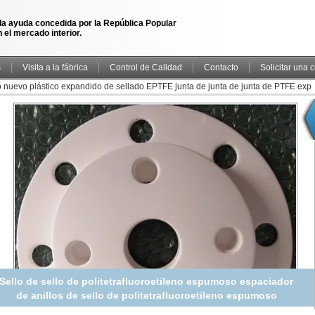
la ayuda concedida por la República Popular
 el mercado interior.
s
Visita a la fábrica
Control de Calidad
Contacto
Solicitar una 
 nuevo plástico expandido de sellado EPTFE junta de junta de junta de PTFE exp
Sello de sello de politetrafluoroetileno espumoso espaciador
de anillos de sello de politetrafluoroetileno espumoso
espaciador de anillos de sello de politetrafluoroetileno