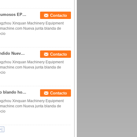
EPTFE espumoso o teflon expandido Envases espumosos EPTFE espumoso o teflon expandido espaciador de anillos de sello de sello de EPTFE espumoso o teflon expandido espaciador de anillos de sello de sello de teflón fabricante de China fábrica de China productor de China
Contacto
ngzhou Xinquan Machinery Equipment
aymachine.com Nueva junta blanda de
ecio
Silenos y lavadoras de teflón de PTFE suave expandido Nuevo material Lavadoras suaves Lavadoras de plástico expandido Lavadoras de EPTFE (PTFE expandido) Lavadoras China fabricante China fábrica China productor
Contacto
ngzhou Xinquan Machinery Equipment
aymachine.com Nueva junta blanda de
ecio
Nuevo material de plástico blando junta de plástico blando hojas de plástico nuevo material de sello blando anillo espaciador EPTFE sello anillo espaciador PTFE Expandido Teflón junta de China fabricante China fábrica China productor
Contacto
ngzhou Xinquan Machinery Equipment
aymachine.com Nueva junta blanda de
ecio
>|