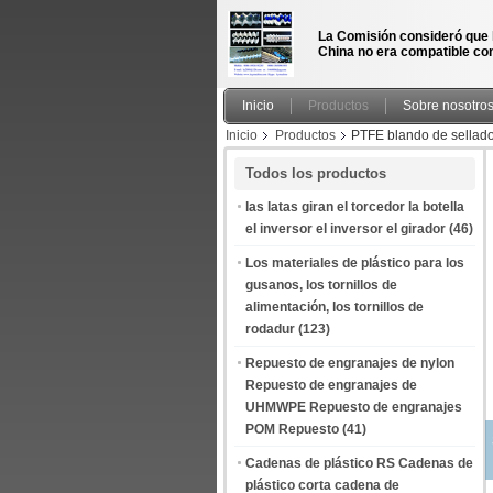
La Comisión consideró que 
China no era compatible con
Inicio
Productos
Sobre nosotro
Inicio
Productos
PTFE blando de sellado
Todos los productos
las latas giran el torcedor la botella
el inversor el inversor el girador
(46)
Los materiales de plástico para los
gusanos, los tornillos de
alimentación, los tornillos de
rodadur
(123)
Repuesto de engranajes de nylon
Repuesto de engranajes de
UHMWPE Repuesto de engranajes
POM Repuesto
(41)
Cadenas de plástico RS Cadenas de
plástico corta cadena de