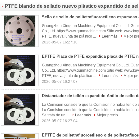
espumoso SEAL Y GASKETS China fabricante China fábrica
PTFE blando de sellado nuevo plástico expandido de sel
China productor
junta de PTFE exp
(17)
Guangzhou Xinquan Machinery Equipment Co., Ltd. Gua
Co., Ltd. https://www.qunmachine.com Sitio web: www.k
PTFE, nueva junta de plástico ...
Leer más
Mejor pr
2026-05-07 16:27:10
Guangzhou Xinquan Machinery Equipment Co., Ltd. Gua
Co., Ltd. https://www.qunmachine.com Sitio web: www.k
PTFE, nueva junta de plástico ...
Leer más
Mejor pr
2026-05-07 16:27:07
La Comisión consideró que la Comisión no había tenido e
La Comisión consideró que la Comisión no había tenido e
Se trata de un ...
Leer más
Mejor precio
2026-05-07 16:27:04