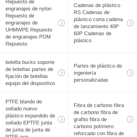
rodamiento
Repuesto de
29
Cadenas de plástico
engranajes de nylon
RS Cadenas de
PVDF Material de
Repuesto de
plástico corta cadena
engranajes de
de lanzamiento 40P
precisión
UHMWPE Repuesto
60P Cadenas de
de engranajes POM
Componentes
plástico
Repuesto
mecanizados CNC
botella bucks soporte
Partes de plástico de
de botellas partes de
42
ingeniería
fijación de botellas
personalizadas
Tecapeek CNC
equipo del dispositivo
PEEK Partes
PTFE blando de
Fibra de carbono fibra
mecanizadas,
sellado nuevo
de carbono fibra de
plástico expandido de
componentes
grafito fibra de
sellado EPTFE junta
carbono polímero
de junta de junta de
mecanizados PEEK
reforzado con fibra de
13
PTFE exp