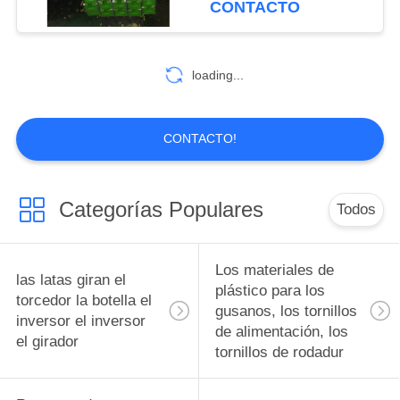
CONTACTO
polímero reforzado
vacío Guías de cinturón
10
Carril deslizante para
con fibra de
Diseño de moldes
cadena plana fabricante
loading...
de China fábrica de
de precisión de
China productor de
China
piezas de piezas de
CONTACTO!
piezas, accesorios y
accesorios
Categorías Populares
Todos
6
Pistones bujes de
Los materiales de
las latas giran el
rodamiento
plástico para los
torcedor la botella el
gusanos, los tornillos
inversor el inversor
Ingeniería Plásticos
de alimentación, los
el girador
tornillos de rodadur
pistones bujes de