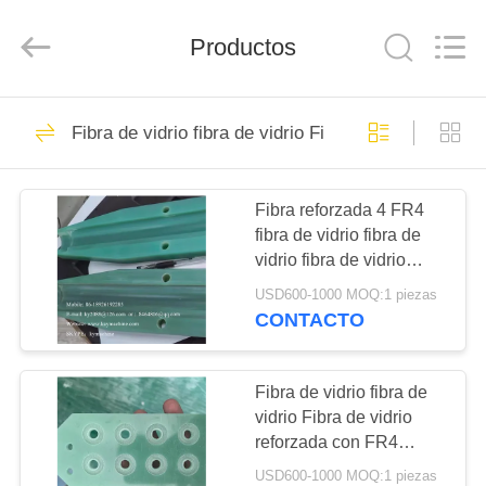
-
2026
Guangzhou
Productos
Xinquan
Machinery
Equipment
Co.,
Ltd.
INICIO
46
All
Rights
Fibra de vidrio fibra de vidrio Fibra de vidrio Fibr
Reserved.
las latas giran el
Developed
by
PRODUCTOS
ECER
torcedor la botella el
Fibra reforzada 4 FR4
fibra de vidrio fibra de
inversor el inversor
SOBRE
vidrio fibra de vidrio
NOSOTROS
el girador
engranaje planetario de
USD600-1000 MOQ:1 piezas
precisión particiones
CONTACTO
aislantes de equipos
123
VISITA
eléctricos fabricante
Los materiales de
A
China fábrica China
Fibra de vidrio fibra de
productor China
vidrio Fibra de vidrio
LA
plástico para los
reforzada con FR4
FÁBRICA
piezas mecánicas,
gusanos, los
USD600-1000 MOQ:1 piezas