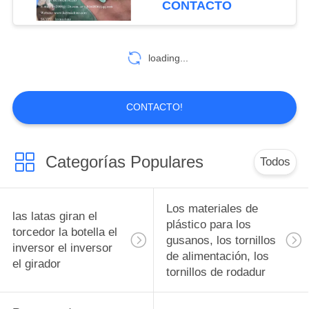
CONTACTO
polímero reforzado
placa de placa de
10
terminal de bobina de
con fibra de
Diseño de moldes
desviación China
loading...
fabricante China fábrica
de precisión de
China productor
piezas de piezas de
CONTACTO!
piezas, accesorios y
accesorios
Categorías Populares
Todos
6
Pistones bujes de
Los materiales de
las latas giran el
rodamiento
plástico para los
torcedor la botella el
gusanos, los tornillos
inversor el inversor
Ingeniería Plásticos
de alimentación, los
el girador
tornillos de rodadur
pistones bujes de