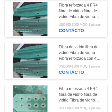
China productor
Fibra reforzada 4 FR4
fibra de vidrio fibra de
17
vidrio Fibra de vidrio
PTFE blando de
almohadilla de
USD600-1000 MOQ:1 piezas
aislamiento
CONTACTO
sellado nuevo
Componentes aislantes
del transformador China
plástico expandido
fabricante China fábrica
Fibra de vidrio fibra de
China productor
de sellado EPTFE
vidrio Fibra de vidrio
Fibra reforzada con 4
junta de junta de
FR4 fibra de vidrio fibra
17
USD600-1000 MOQ:1 piezas
de vidrio Fibra de vidrio
CONTACTO
junta de PTFE exp
Fibra de carbono
Fibra reforzada con 4
FR4 aislamiento de
fibra de carbono
ranuras, aislamiento de
Fibra reforzada 4 FR4
fase
fibra de vidrio fibra de
fibra de grafito fibra
vidrio Fibra de vidrio
de carbono
Componentes de
USD600-1000 MOQ:1 piezas
aislamiento del motor