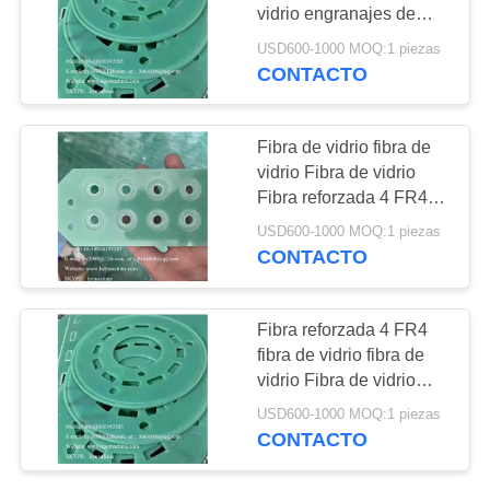
DEL
cadena de
vidrio engranajes de
SITIO
fibra de vidrio mangas
USD600-1000 MOQ:1 piezas
lanzamiento 40P
de eje de apoyo de
CONTACTO
13
fijación Reactor
60P Cadenas de
PRIVACY
botella bucks
revestimiento del
recipiente, soporte de
POLICY
plástico
Fibra de vidrio fibra de
soporte de botellas
tubería China fabricante
vidrio Fibra de vidrio
China fábrica China
Fibra reforzada 4 FR4
partes de fijación de
productor
Componentes aislantes
USD600-1000 MOQ:1 piezas
botellas equipo del
electrónicos juntas
CONTACTO
aislantes, revestimientos
dispositivo
aislantes China
17
fabricante China fábrica
Fibra reforzada 4 FR4
Partes de plástico
China productor
fibra de vidrio fibra de
vidrio Fibra de vidrio
de ingeniería
placa de aislamiento
USD600-1000 MOQ:1 piezas
con interruptor
personalizadas
CONTACTO
electrónico fabricante
China China fábrica