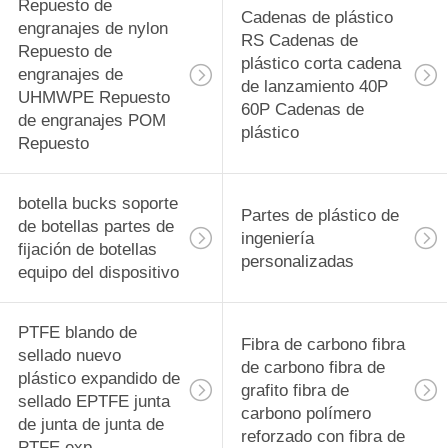
rodamiento
Repuesto de
29
Cadenas de plástico
engranajes de nylon
RS Cadenas de
PVDF Material de
Repuesto de
plástico corta cadena
engranajes de
de lanzamiento 40P
precisión
UHMWPE Repuesto
60P Cadenas de
de engranajes POM
Componentes
plástico
Repuesto
mecanizados CNC
botella bucks soporte
Partes de plástico de
de botellas partes de
42
ingeniería
fijación de botellas
personalizadas
Tecapeek CNC
equipo del dispositivo
PEEK Partes
PTFE blando de
Fibra de carbono fibra
mecanizadas,
sellado nuevo
de carbono fibra de
plástico expandido de
componentes
grafito fibra de
sellado EPTFE junta
carbono polímero
de junta de junta de
mecanizados PEEK
reforzado con fibra de
13
PTFE exp