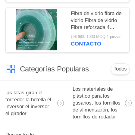
núcleo, cavidad China
fabricante China
Fibra de vidrio fibra de
fábrica China productor
vidrio Fibra de vidrio
Fibra reforzada 4
placas de aislamiento
USD600-1000 MOQ:1 piezas
FR4, soportes de
CONTACTO
aislamiento de
conductos de
autobuses aislantes
Categorías Populares
China fabricante China
Todos
fábrica China productor
Los materiales de
las latas giran el
plástico para los
torcedor la botella el
gusanos, los tornillos
inversor el inversor
de alimentación, los
el girador
tornillos de rodadur
Repuesto de