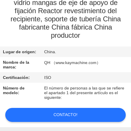
vidrio mangas de eje de apoyo de
fijación Reactor revestimiento del
CONTROL
recipiente, soporte de tubería China
DE
fabricante China fábrica China
CALIDAD
productor
CONTACTO
Lugar de origen:
China.
Nombre de la
QH （www.kaymachine.com）
NOTICIAS
marca:
Certificación:
ISO
SOLICITAR
Número de
El número de personas a las que se refiere
modelo:
el apartado 1 del presente artículo es el
UNA
siguiente:
COTIZACIÓN
CONTACTO!
MAPA