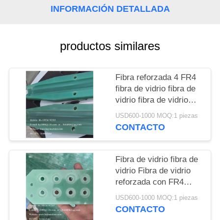
DEL
INFORMACIÓN DETALLADA
SITIO
productos similares
PRIVACY
POLICY
Fibra reforzada 4 FR4
fibra de vidrio fibra de
vidrio fibra de vidrio
engranaje planetario de
USD600-1000 MOQ:1 piezas
precisión particiones
CONTACTO
aislantes de equipos
eléctricos fabricante
China fábrica China
Fibra de vidrio fibra de
productor China
vidrio Fibra de vidrio
reforzada con FR4
piezas mecánicas,
USD600-1000 MOQ:1 piezas
engranajes, árboles de
CONTACTO
levas, mangos del eje,