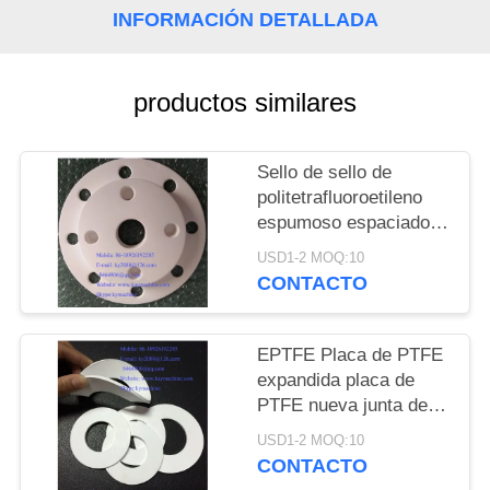
DEL
INFORMACIÓN DETALLADA
SITIO
productos similares
PRIVACY
POLICY
Sello de sello de
politetrafluoroetileno
espumoso espaciador
de anillos de sello de
USD1-2 MOQ:10
politetrafluoroetileno
CONTACTO
espumoso espaciador
de anillos de sello de
politetrafluoroetileno
EPTFE Placa de PTFE
espumoso SEAL Y
expandida placa de
GASKETS China
PTFE nueva junta de
fabricante China
sello de plástico
USD1-2 MOQ:10
fábrica China productor
expandido espumado
CONTACTO
EPTFE o ampliado