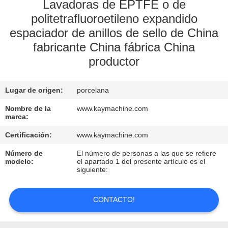
Lavadoras de EPTFE o de
politetrafluoroetileno expandido
CONTROL
espaciador de anillos de sello de China
DE
fabricante China fábrica China
CALIDAD
productor
CONTACTO
Lugar de origen:
porcelana
Nombre de la
www.kaymachine.com
NOTICIAS
marca:
Certificación:
www.kaymachine.com
SOLICITAR
Número de
El número de personas a las que se refiere
modelo:
el apartado 1 del presente artículo es el
UNA
siguiente:
COTIZACIÓN
CONTACTO!
MAPA