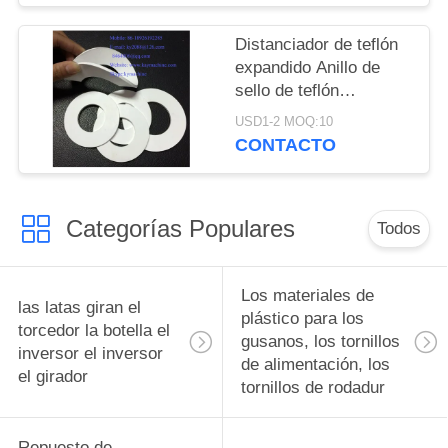
Teflon Lavadoras de
EPTFE o ampliado
Distanciador de teflón
láminas de Teflón
expandido Anillo de
fabricante de China
sello de teflón
fábrica de China
expandido Junta de
USD1-2 MOQ:10
productor de China
plástico expandida
CONTACTO
Hoja de plástico
expandida Anillo de
sello de plástico
Categorías Populares
expandido China
Todos
fabricante China
fábrica China productor
Los materiales de
las latas giran el
plástico para los
torcedor la botella el
gusanos, los tornillos
inversor el inversor
de alimentación, los
el girador
tornillos de rodadur
Repuesto de