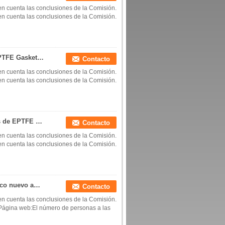
n cuenta las conclusiones de la Comisión.
n cuenta las conclusiones de la Comisión.
SEAL Y GASKETES de PTFE EXPANDIDO nuevo PTFE Gasket suave Lavadoras de sello anillo espaciador nuevo PTFE placa de hoja suave nueva placa de plástico expandida China fabricante China fábrica China productor
Contacto
n cuenta las conclusiones de la Comisión.
n cuenta las conclusiones de la Comisión.
EPTFE o politetrafluoroetileno expandido Envases de EPTFE o de politetrafluoroetileno expandido Hojas de EPTFE o de politetrafluoroetileno expandido Envases de corte EPTFE Envases de corte de PTFE expandido Fabricante de China Fábrica de China Productor de China
Contacto
n cuenta las conclusiones de la Comisión.
n cuenta las conclusiones de la Comisión.
nuevo PTFE blando Sello de almohadilla de plástico nuevo ampliado Sello de almohadilla de EPTFE junta de sello ampliado PTFE junta de sello nuevo PTFE junta de sello suave China fabricante China fábrica China productor
Contacto
n cuenta las conclusiones de la Comisión.
. Página web:El número de personas a las