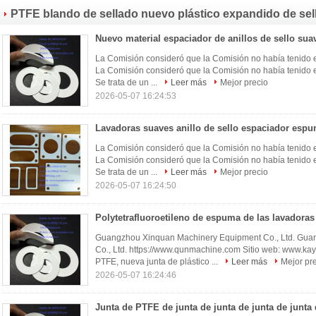
espumoso SEAL Y GASKETS China fabricante China fábrica
PTFE blando de sellado nuevo plástico expandido de sel
China productor
junta de PTFE exp
(17)
La Comisión consideró que la Comisión no había tenido e
La Comisión consideró que la Comisión no había tenido e
Se trata de un ...
Leer más
Mejor precio
2026-05-07 16:24:53
La Comisión consideró que la Comisión no había tenido e
La Comisión consideró que la Comisión no había tenido e
Se trata de un ...
Leer más
Mejor precio
2026-05-07 16:24:50
Guangzhou Xinquan Machinery Equipment Co., Ltd. Gua
Co., Ltd. https://www.qunmachine.com Sitio web: www.k
PTFE, nueva junta de plástico ...
Leer más
Mejor pr
2026-05-07 16:24:46