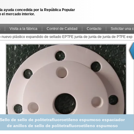
la ayuda concedida por la República Popular
 el mercado interior.
s
Visita a la fábrica
Control de Calidad
Contacto
Solicitar una 
 nuevo plástico expandido de sellado EPTFE junta de junta de junta de PTFE exp
Sello de sello de politetrafluoroetileno espumoso espaciador
de anillos de sello de politetrafluoroetileno espumoso
espaciador de anillos de sello de politetrafluoroetileno