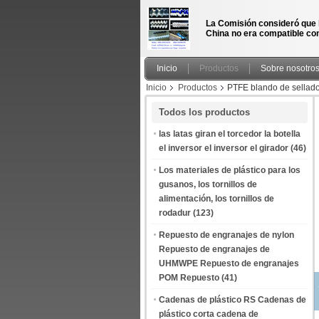
La Comisión consideró que 
China no era compatible con
Inicio
Productos
Sobre nosotro
Inicio
Productos
PTFE blando de sellado
Todos los productos
las latas giran el torcedor la botella
el inversor el inversor el girador
(46)
Los materiales de plástico para los
gusanos, los tornillos de
alimentación, los tornillos de
rodadur
(123)
Repuesto de engranajes de nylon
Repuesto de engranajes de
UHMWPE Repuesto de engranajes
POM Repuesto
(41)
Cadenas de plástico RS Cadenas de
plástico corta cadena de