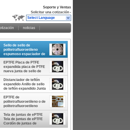
Soporte y Ventas
Solicitar una cotización
-
Select Language
cotización
noticias
Sello de sello de
politetrafluoroetileno
espumoso espaciador de
anillos de sello de
EPTFE Placa de PTFE
politetrafluoroetileno
expandida placa de PTFE
espumoso espaciador de
nueva junta de sello de
anillos de sello de
plástico expandido
politetrafluoroetileno
espumado EPTFE o
Distanciador de teflón
espumoso SEAL Y
ampliado Teflon
expandido Anillo de sello
GASKETS China
Lavadoras de EPTFE o
de teflón expandido Junta
fabricante China fábrica
ampliado láminas de
de plástico expandida
China productor
Teflón fabricante de China
Hoja de plástico
EPTFE de
fábrica de China
expandida Anillo de sello
politetrafluoroetileno o de
productor de China
de plástico expandido
politetrafluoroetileno
China fabricante China
expandido Lavadoras de
fábrica China productor
EPTFE o de
Tela de juntas de ePTFE
politetrafluoroetileno
Tela de juntas de ePTFE
expandido espaciador de
Cordón de juntas de
anillos de sello de China
ePTFE Sellado conjunto