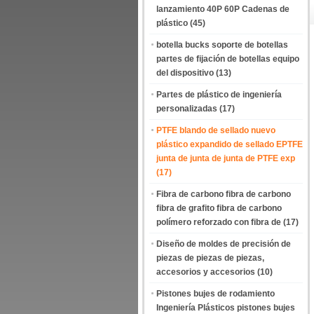
lanzamiento 40P 60P Cadenas de
plástico
(45)
botella bucks soporte de botellas
partes de fijación de botellas equipo
del dispositivo
(13)
Partes de plástico de ingeniería
personalizadas
(17)
PTFE blando de sellado nuevo
plástico expandido de sellado EPTFE
junta de junta de junta de PTFE exp
(17)
Fibra de carbono fibra de carbono
fibra de grafito fibra de carbono
polímero reforzado con fibra de
(17)
Diseño de moldes de precisión de
piezas de piezas de piezas,
accesorios y accesorios
(10)
Pistones bujes de rodamiento
Ingeniería Plásticos pistones bujes