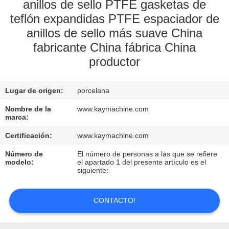
anillos de sello PTFE gasketas de
teflón expandidas PTFE espaciador de
CONTROL
anillos de sello más suave China
DE
fabricante China fábrica China
CALIDAD
productor
CONTACTO
Lugar de origen:
porcelana
Nombre de la
www.kaymachine.com
NOTICIAS
marca:
Certificación:
www.kaymachine.com
SOLICITAR
Número de
El número de personas a las que se refiere
modelo:
el apartado 1 del presente artículo es el
UNA
siguiente:
COTIZACIÓN
CONTACTO!
MAPA