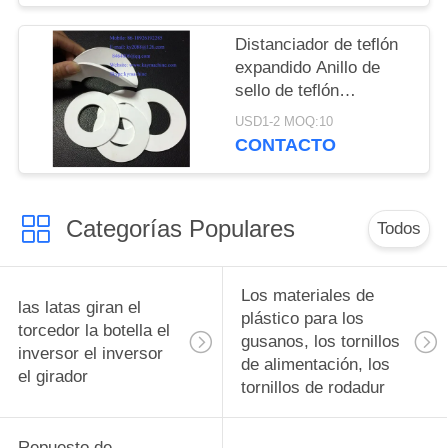
Teflon Lavadoras de
EPTFE o ampliado
Distanciador de teflón
láminas de Teflón
expandido Anillo de
fabricante de China
sello de teflón
fábrica de China
expandido Junta de
USD1-2 MOQ:10
productor de China
plástico expandida
CONTACTO
Hoja de plástico
expandida Anillo de
sello de plástico
Categorías Populares
expandido China
Todos
fabricante China
fábrica China productor
Los materiales de
las latas giran el
plástico para los
torcedor la botella el
gusanos, los tornillos
inversor el inversor
de alimentación, los
el girador
tornillos de rodadur
Repuesto de