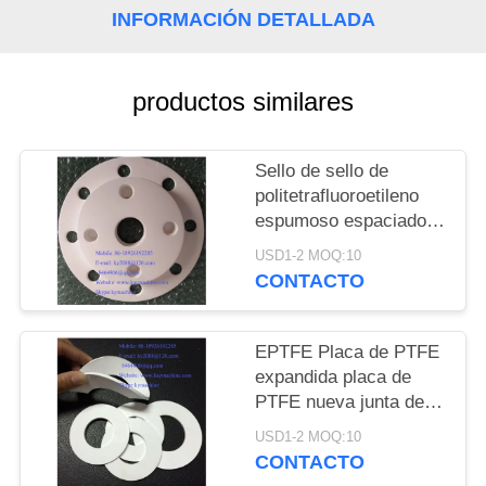
DEL
INFORMACIÓN DETALLADA
SITIO
productos similares
PRIVACY
POLICY
Sello de sello de
politetrafluoroetileno
espumoso espaciador
de anillos de sello de
USD1-2 MOQ:10
politetrafluoroetileno
CONTACTO
espumoso espaciador
de anillos de sello de
politetrafluoroetileno
EPTFE Placa de PTFE
espumoso SEAL Y
expandida placa de
GASKETS China
PTFE nueva junta de
fabricante China
sello de plástico
USD1-2 MOQ:10
fábrica China productor
expandido espumado
CONTACTO
EPTFE o ampliado