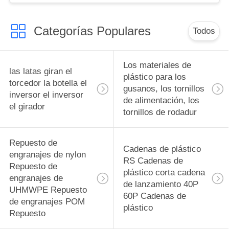
botellas piezas de
cambio complejas y
Categorías Populares
equipos de
Todos
alimentación para
botellas fabricante
Los materiales de
las latas giran el
plástico para los
torcedor la botella el
gusanos, los tornillos
inversor el inversor
de alimentación, los
el girador
tornillos de rodadur
Repuesto de
Cadenas de plástico
engranajes de nylon
RS Cadenas de
Repuesto de
plástico corta cadena
engranajes de
de lanzamiento 40P
UHMWPE Repuesto
60P Cadenas de
de engranajes POM
plástico
Repuesto