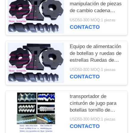
DEL
manipulación de piezas
de cambio cadena
SITIO
transportadora para
USD50-300 MOQ:1 piezas
cerveza línea de
CONTACTO
PRIVACY
llenado y embalaje
ruedas de estrellas de
POLICY
alimentación China
Equipo de alimentación
fabricante
de botellas y ruedas de
estrellas Ruedas de
estrellas de plástico y
USD50-300 MOQ:1 piezas
engranajes de plástico
CONTACTO
China fabricante
fabricante fábrica
transportador de
cinturón de jugo para
botellas tornillo de
alimentación para
USD50-300 MOQ:1 piezas
botellas tornillos de
CONTACTO
alimentación para