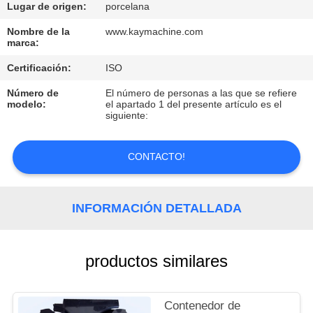
Lugar de origen:
porcelana
CONTROL
Nombre de la
www.kaymachine.com
marca:
DE
Certificación:
ISO
CALIDAD
Número de
El número de personas a las que se refiere
modelo:
el apartado 1 del presente artículo es el
CONTACTO
siguiente:
CONTACTO!
NOTICIAS
SOLICITAR
INFORMACIÓN DETALLADA
UNA
COTIZACIÓN
productos similares
MAPA
Contenedor de