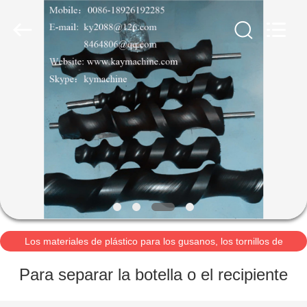
2021
-
2026
Guangzhou
Xinquan
Machinery
Equipment
Co.,
INICIO
Ltd.
All
Rights
Reserved.
Developed
by
PRODUCTOS
ECER
SOBRE
NOSOTROS
VISITA
A
Los materiales de plástico para los gusanos, los tornillos de
alimentación, los tornillos de rodadur
LA
Para separar la botella o el recipiente
FÁBRICA