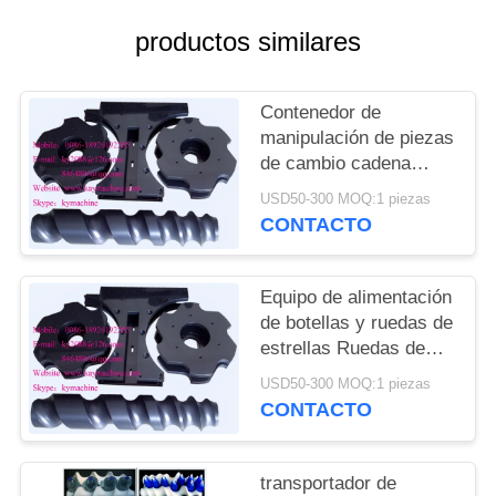
DEL
productos similares
SITIO
PRIVACY
Contenedor de
manipulación de piezas
POLICY
de cambio cadena
transportadora para
USD50-300 MOQ:1 piezas
cerveza línea de
CONTACTO
llenado y embalaje
ruedas de estrellas de
alimentación China
Equipo de alimentación
fabricante
de botellas y ruedas de
estrellas Ruedas de
estrellas de plástico y
USD50-300 MOQ:1 piezas
engranajes de plástico
CONTACTO
China fabricante
fabricante fábrica
transportador de