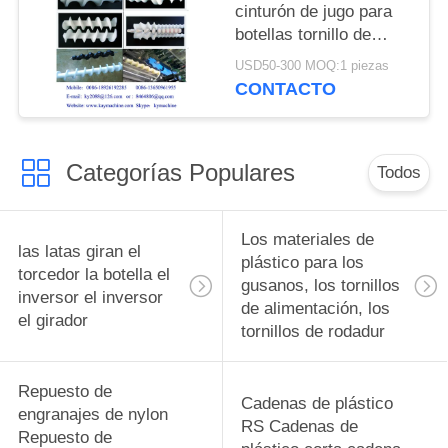
cinturón de jugo para
botellas tornillo de
alimentación para
USD50-300 MOQ:1 piezas
botellas tornillos de
CONTACTO
alimentación para
botellas piezas de
cambio complejas y
Categorías Populares
equipos de
Todos
alimentación para
botellas fabricante
Los materiales de
las latas giran el
plástico para los
torcedor la botella el
gusanos, los tornillos
inversor el inversor
de alimentación, los
el girador
tornillos de rodadur
Repuesto de
Cadenas de plástico
engranajes de nylon
RS Cadenas de
Repuesto de