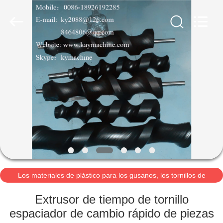
2021
-
2026
Guangzhou
Xinquan
Machinery
Equipment
Co.,
INICIO
Ltd.
All
Rights
Reserved.
Developed
by
PRODUCTOS
ECER
SOBRE
NOSOTROS
VISITA
A
Los materiales de plástico para los gusanos, los tornillos de
alimentación, los tornillos de rodadur
LA
Extrusor de tiempo de tornillo
FÁBRICA
espaciador de cambio rápido de piezas