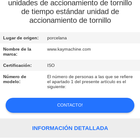
unidades de accionamiento de tornillo
de tiempo estándar unidad de
CONTROL
accionamiento de tornillo
DE
CALIDAD
Lugar de origen:
porcelana
Nombre de la
www.kaymachine.com
CONTACTO
marca:
Certificación:
ISO
NOTICIAS
Número de
El número de personas a las que se refiere
modelo:
el apartado 1 del presente artículo es el
siguiente:
SOLICITAR
UNA
CONTACTO!
COTIZACIÓN
INFORMACIÓN DETALLADA
MAPA