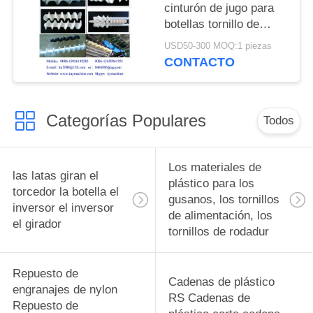
cinturón de jugo para
botellas tornillo de
alimentación para
USD50-300 MOQ:1 piezas
botellas tornillos de
CONTACTO
alimentación para
botellas piezas de
cambio complejas y
Categorías Populares
equipos de
Todos
alimentación para
botellas fabricante
Los materiales de
las latas giran el
plástico para los
torcedor la botella el
gusanos, los tornillos
inversor el inversor
de alimentación, los
el girador
tornillos de rodadur
Repuesto de
Cadenas de plástico
engranajes de nylon
RS Cadenas de
Repuesto de