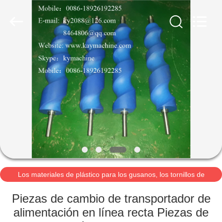
2021
-
2026
Guangzhou
Xinquan
Machinery
Equipment
Co.,
INICIO
Ltd.
All
Rights
Reserved.
Developed
by
PRODUCTOS
ECER
SOBRE
NOSOTROS
VISITA
A
Los materiales de plástico para los gusanos, los tornillos de
alimentación, los tornillos de rodadur
LA
Piezas de cambio de transportador de
FÁBRICA
alimentación en línea recta Piezas de