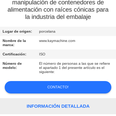
manipulación de contenedores de
alimentación con raíces cónicas para
CONTROL
la industria del embalaje
DE
CALIDAD
Lugar de origen:
porcelana
Nombre de la
www.kaymachine.com
CONTACTO
marca:
Certificación:
ISO
NOTICIAS
Número de
El número de personas a las que se refiere
modelo:
el apartado 1 del presente artículo es el
siguiente:
SOLICITAR
UNA
CONTACTO!
COTIZACIÓN
INFORMACIÓN DETALLADA
MAPA