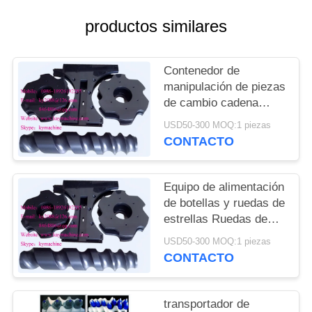
DEL
productos similares
SITIO
PRIVACY
Contenedor de
manipulación de piezas
POLICY
de cambio cadena
transportadora para
USD50-300 MOQ:1 piezas
cerveza línea de
CONTACTO
llenado y embalaje
ruedas de estrellas de
alimentación China
Equipo de alimentación
fabricante
de botellas y ruedas de
estrellas Ruedas de
estrellas de plástico y
USD50-300 MOQ:1 piezas
engranajes de plástico
CONTACTO
China fabricante
fabricante fábrica
transportador de