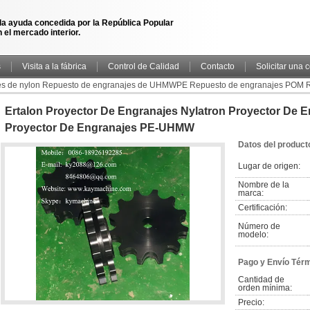
la ayuda concedida por la República Popular
 el mercado interior.
s
Visita a la fábrica
Control de Calidad
Contacto
Solicitar una 
es de nylon Repuesto de engranajes de UHMWPE Repuesto de engranajes POM 
Proyector de engranajes PE-UHMW
Ertalon Proyector De Engranajes Nylatron Proyector D
Proyector De Engranajes PE-UHMW
Datos del product
Lugar de origen:
Nombre de la 
marca:
Certificación:
Número de 
modelo:
Pago y Envío Tér
Cantidad de 
orden mínima:
Precio: