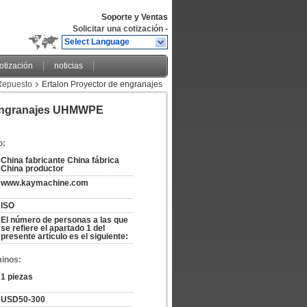
Soporte y Ventas
Solicitar una cotización
-
Select Language
cotización
noticias
Repuesto
Ertalon Proyector de engranajes
e Engranajes UHMWPE
o:
China fabricante China fábrica 
China productor
www.kaymachine.com
ISO
El número de personas a las que 
se refiere el apartado 1 del 
presente artículo es el siguiente:
minos:
1 piezas
USD50-300