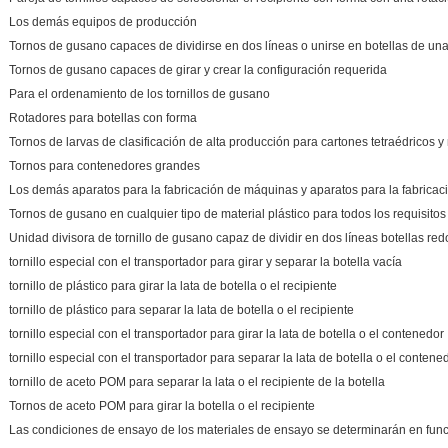
Los demás equipos de producción
Tornos de gusano capaces de dividirse en dos líneas o unirse en botellas de una
Tornos de gusano capaces de girar y crear la configuración requerida
Para el ordenamiento de los tornillos de gusano
Rotadores para botellas con forma
Tornos de larvas de clasificación de alta producción para cartones tetraédricos y
Tornos para contenedores grandes
Los demás aparatos para la fabricación de máquinas y aparatos para la fabricac
Tornos de gusano en cualquier tipo de material plástico para todos los requisitos
Unidad divisora de tornillo de gusano capaz de dividir en dos líneas botellas re
tornillo especial con el transportador para girar y separar la botella vacía
tornillo de plástico para girar la lata de botella o el recipiente
tornillo de plástico para separar la lata de botella o el recipiente
tornillo especial con el transportador para girar la lata de botella o el contenedor
tornillo especial con el transportador para separar la lata de botella o el contene
tornillo de aceto POM para separar la lata o el recipiente de la botella
Tornos de aceto POM para girar la botella o el recipiente
Las condiciones de ensayo de los materiales de ensayo se determinarán en func