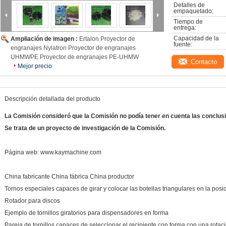
Detalles de 
empaquetado:
Tiempo de 
entrega:
Capacidad de la 
Ampliación de imagen :
Ertalon Proyector de
fuente:
engranajes Nylatron Proyector de engranajes
UHMWPE Proyector de engranajes PE-UHMW
Contacto
Mejor precio
Descripción detallada del producto
La Comisión consideró que la Comisión no podía tener en cuenta las conclus
Se trata de un proyecto de investigación de la Comisión.
Página web: www.kaymachine.com
China fabricante China fábrica China productor
Tornos especiales capaces de girar y colocar las botellas triangulares en la posi
Rotador para discos
Ejemplo de tornillos giratorios para dispensadores en forma
Pareja de tornillos capaces de seleccionar el recipiente con forma con una rota