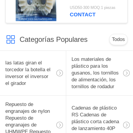
cubo de raíz Ingeniería
USD50-300 MOQ:1 piezas
Fabrica de plásticos
CONTACT
Categorías Populares
Todos
Los materiales de
las latas giran el
plástico para los
torcedor la botella el
gusanos, los tornillos
inversor el inversor
de alimentación, los
el girador
tornillos de rodadur
Repuesto de
Cadenas de plástico
engranajes de nylon
RS Cadenas de
Repuesto de
plástico corta cadena
engranajes de
de lanzamiento 40P
UHMWPE Repuesto