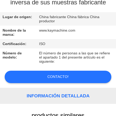
inversa de sus muestras fabricante
CONTROL
Lugar de origen:
China fabricante China fábrica China
DE
productor
CALIDAD
Nombre de la
www.kaymachine.com
marca:
CONTACTO
Certificación:
ISO
Número de
El número de personas a las que se refiere
modelo:
el apartado 1 del presente artículo es el
NOTICIAS
siguiente:
SOLICITAR
CONTACTO!
UNA
COTIZACIÓN
INFORMACIÓN DETALLADA
MAPA
productos similares