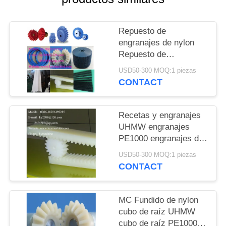
DEL
SITIO
Repuesto de
engranajes de nylon
PRIVACY
Repuesto de
engranajes de nylatron
POLICY
USD50-300 MOQ:1 piezas
Repuesto de
CONTACT
engranajes de ertalon
Repuesto de
engranajes de PA66
Recetas y engranajes
Repuesto de
UHMW engranajes
engranajes de nylon
PE1000 engranajes de
fundido MC Repuesto
doble engranaje de
USD50-300 MOQ:1 piezas
de engranajes de nylon
plástico rueda de
CONTACT
PE1000 Repuesto de
cadena para rodillos
engranajes
transportadores de
gravedad fabricante
MC Fundido de nylon
cubo de raíz UHMW
cubo de raíz PE1000