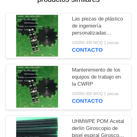
DEL
SITIO
Las piezas de plástico
de ingeniería
PRIVACY
personalizadas
alimentan cuerdas
POLICY
USD50-300 MOQ:1 piezas
dentadas de gusano
CONTACTO
engranaje engranaje de
empuje de maquinaria
de plástico Fabrica de
Mantenimiento de los
piezas
equipos de trabajo en
la CWRP
USD50-300 MOQ:1 piezas
CONTACTO
UHMWPE POM Acetal
derlin Giroscopio de
bisel espiral Giroscopio