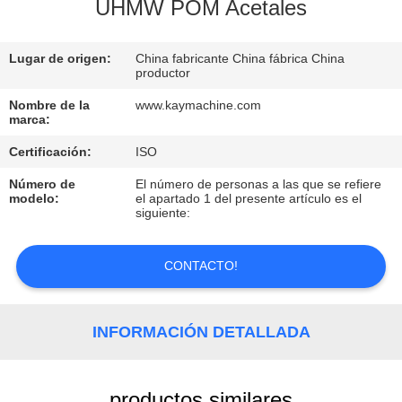
UHMW POM Acetales
CONTROL
Lugar de origen:
China fabricante China fábrica China
DE
productor
CALIDAD
Nombre de la
www.kaymachine.com
marca:
CONTACTO
Certificación:
ISO
Número de
El número de personas a las que se refiere
modelo:
el apartado 1 del presente artículo es el
NOTICIAS
siguiente:
SOLICITAR
CONTACTO!
UNA
COTIZACIÓN
INFORMACIÓN DETALLADA
MAPA
productos similares