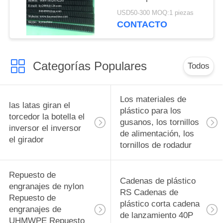
de bisel cero
USD50-300 MOQ:1 piezas
Giroscopio de bisel
CONTACTO
hipoidal Giroscopio de
bisel recto Giroscopio
de bisel soporte de
Categorías Populares
engranajes
Todos
personalizado
Los materiales de
las latas giran el
plástico para los
torcedor la botella el
gusanos, los tornillos
inversor el inversor
de alimentación, los
el girador
tornillos de rodadur
Repuesto de
Cadenas de plástico
engranajes de nylon
RS Cadenas de
Repuesto de
plástico corta cadena
engranajes de
de lanzamiento 40P
UHMWPE Repuesto