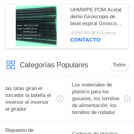
UHMWPE POM Acetal
derlin Giroscopio de
bisel espiral Giroscopio
de bisel cero
USD50-300 MOQ:1 piezas
Giroscopio de bisel
CONTACTO
hipoidal Giroscopio de
bisel recto Giroscopio
de bisel soporte de
Categorías Populares
engranajes
Todos
personalizado
Los materiales de
las latas giran el
plástico para los
torcedor la botella el
gusanos, los tornillos
inversor el inversor
de alimentación, los
el girador
tornillos de rodadur
Repuesto de
Cadenas de plástico