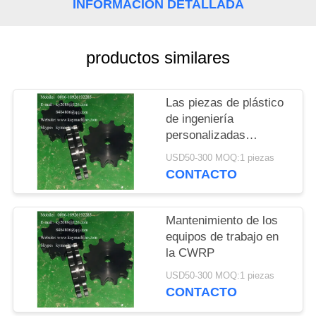
DEL
INFORMACIÓN DETALLADA
SITIO
productos similares
PRIVACY
POLICY
Las piezas de plástico
de ingeniería
personalizadas
alimentan cuerdas
USD50-300 MOQ:1 piezas
dentadas de gusano
CONTACTO
engranaje engranaje de
empuje de maquinaria
de plástico Fabrica de
Mantenimiento de los
piezas
equipos de trabajo en
la CWRP
USD50-300 MOQ:1 piezas
CONTACTO