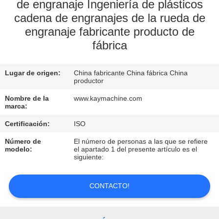
de engranaje Ingeniería de plásticos
cadena de engranajes de la rueda de
CONTROL
engranaje fabricante producto de
DE
fábrica
CALIDAD
Lugar de origen:
China fabricante China fábrica China
CONTACTO
productor
Nombre de la
www.kaymachine.com
marca:
NOTICIAS
Certificación:
ISO
SOLICITAR
Número de
El número de personas a las que se refiere
modelo:
el apartado 1 del presente artículo es el
UNA
siguiente:
COTIZACIÓN
CONTACTO!
MAPA