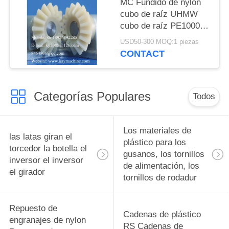
MC Fundido de nylon
cubo de raíz UHMW
cubo de raíz PE1000
cubo de raíz Ingeniería
USD50-300 MOQ:1 piezas
Fabrica de plásticos
CONTACT
Categorías Populares
Todos
Los materiales de
las latas giran el
plástico para los
torcedor la botella el
gusanos, los tornillos
inversor el inversor
de alimentación, los
el girador
tornillos de rodadur
Repuesto de
Cadenas de plástico
engranajes de nylon
RS Cadenas de