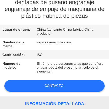
dentadas de gusano engranaje
engranaje de empuje de maquinaria de
CONTROL
plástico Fabrica de piezas
DE
CALIDAD
Lugar de origen:
China fabricante China fábrica China
productor
CONTACTO
Nombre de la
www.kaymachine.com
marca:
NOTICIAS
Certificación:
ISO
Número de
El número de personas a las que se refiere
modelo:
el apartado 1 del presente artículo es el
SOLICITAR
siguiente:
UNA
CONTACTO!
COTIZACIÓN
MAPA
INFORMACIÓN DETALLADA