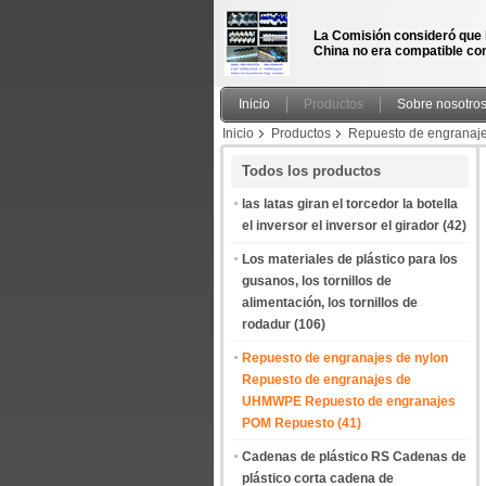
La Comisión consideró que 
China no era compatible con
Inicio
Productos
Sobre nosotro
Inicio
Productos
Repuesto de engranaj
UHMW engranaje de empuje Todos los tipos de
Todos los productos
las latas giran el torcedor la botella
el inversor el inversor el girador
(42)
Los materiales de plástico para los
gusanos, los tornillos de
alimentación, los tornillos de
rodadur
(106)
Repuesto de engranajes de nylon
Repuesto de engranajes de
UHMWPE Repuesto de engranajes
POM Repuesto
(41)
Cadenas de plástico RS Cadenas de
plástico corta cadena de