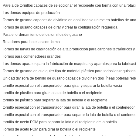
Pareja de tornillos capaces de seleccionar el recipiente con forma con una rota
Los demás equipos de producción
Tornos de gusano capaces de dividirse en dos líneas o unirse en botellas de una
Tornos de gusano capaces de girar y crear la configuración requerida
Para el ordenamiento de los tornillos de gusano
Rotadores para botellas con forma
Tornos de larvas de clasificación de alta producción para cartones tetraédricos y
Tornos para contenedores grandes
Los demás aparatos para la fabricación de máquinas y aparatos para la fabricac
Tornos de gusano en cualquier tipo de material plástico para todos los requisitos
Unidad divisora de tornillo de gusano capaz de dividir en dos líneas botellas re
tornillo especial con el transportador para girar y separar la botella vacía
tornillo de plástico para girar la lata de botella o el recipiente
tornillo de plástico para separar la lata de botella o el recipiente
tornillo especial con el transportador para girar la lata de botella o el contenedor
tornillo especial con el transportador para separar la lata de botella o el contene
tornillo de aceto POM para separar la lata o el recipiente de la botella
Tornos de aceto POM para girar la botella o el recipiente