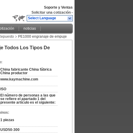
Soporte y Ventas
Solicitar una cotización
-
Select Language
cotización
noticias
Repuesto
PE1000 engranaje de empuje
e Todos Los Tipos De
o:
China fabricante China fábrica 
China productor
www.kaymachine.com
ISO
El número de personas a las que 
se refiere el apartado 1 del 
presente artículo es el siguiente:
minos:
1 piezas
USD50-300