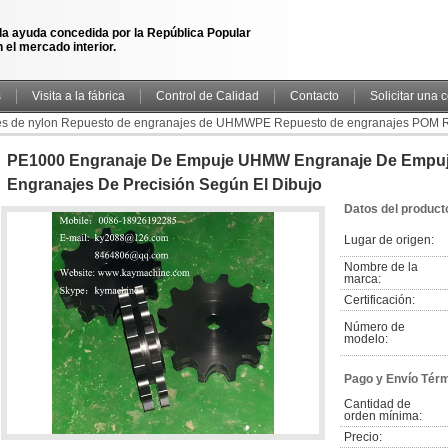
la ayuda concedida por la República Popular
 el mercado interior.
s
Visita a la fábrica
Control de Calidad
Contacto
Solicitar una 
es de nylon Repuesto de engranajes de UHMWPE Repuesto de engranajes POM 
 engranajes de precisión según el dibujo
PE1000 Engranaje De Empuje UHMW Engranaje De Empuj
Engranajes De Precisión Según El Dibujo
Datos del product
Lugar de origen:
Nombre de la 
marca:
Certificación:
Número de 
modelo:
Pago y Envío Tér
Cantidad de 
orden mínima:
Precio: