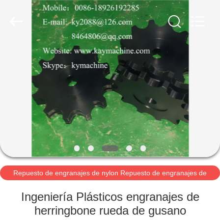
2021
-
2026
Guangzhou
Xinquan
Machinery
Equipment
Co.,
INICIO
Ltd.
All
Rights
Reserved.
Developed
by
PRODUCTOS
ECER
SOBRE
NOSOTROS
VISITA
A
Repuesto de engranajes de nylon Repuesto de engranajes de
UHMWPE Repuesto de engranajes POM Repuesto
LA
Ingeniería Plásticos engranajes de
FÁBRICA
herringbone rueda de gusano