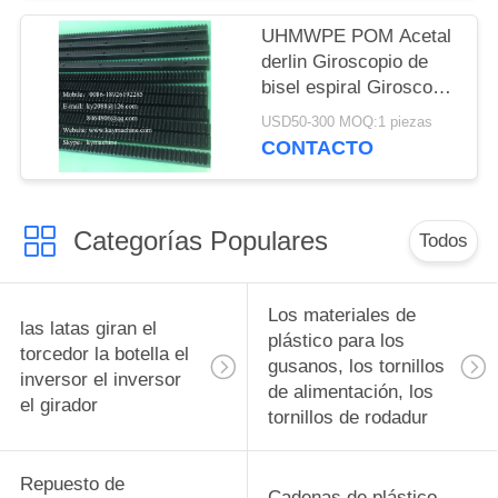
UHMWPE POM Acetal
derlin Giroscopio de
bisel espiral Giroscopio
de bisel cero
USD50-300 MOQ:1 piezas
Giroscopio de bisel
CONTACTO
hipoidal Giroscopio de
bisel recto Giroscopio
de bisel soporte de
Categorías Populares
engranajes
Todos
personalizado
Los materiales de
las latas giran el
plástico para los
torcedor la botella el
gusanos, los tornillos
inversor el inversor
de alimentación, los
el girador
tornillos de rodadur
Repuesto de
Cadenas de plástico