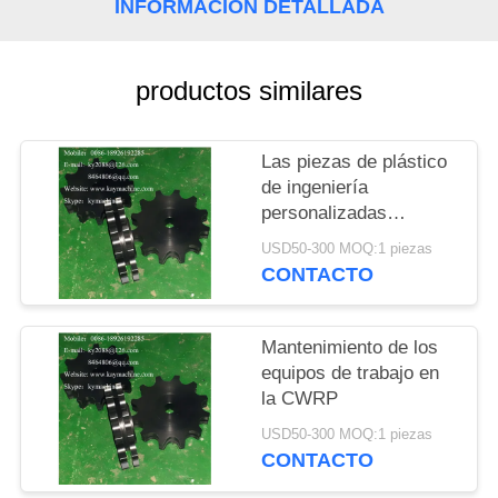
DEL
INFORMACIÓN DETALLADA
SITIO
productos similares
PRIVACY
POLICY
Las piezas de plástico
de ingeniería
personalizadas
alimentan cuerdas
USD50-300 MOQ:1 piezas
dentadas de gusano
CONTACTO
engranaje engranaje de
empuje de maquinaria
de plástico Fabrica de
Mantenimiento de los
piezas
equipos de trabajo en
la CWRP
USD50-300 MOQ:1 piezas
CONTACTO