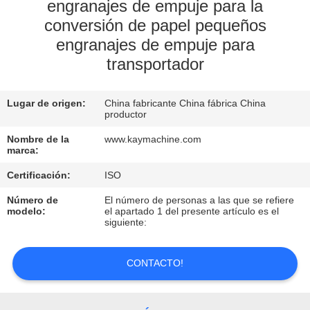
engranajes de empuje para la
conversión de papel pequeños
CONTROL
engranajes de empuje para
DE
transportador
CALIDAD
Lugar de origen:
China fabricante China fábrica China
CONTACTO
productor
Nombre de la
www.kaymachine.com
marca:
NOTICIAS
Certificación:
ISO
SOLICITAR
Número de
El número de personas a las que se refiere
modelo:
el apartado 1 del presente artículo es el
UNA
siguiente:
COTIZACIÓN
CONTACTO!
MAPA