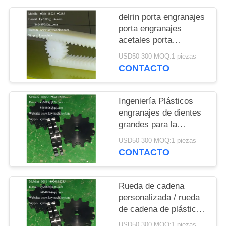
DEL
delrin porta engranajes
SITIO
porta engranajes
acetales porta
PRIVACY
engranajes POM porta
USD50-300 MOQ:1 piezas
engranajes acetales
POLICY
CONTACTO
peek pps porta
engranajes
personalizado
Ingeniería Plásticos
fabricante de porta
engranajes de dientes
engranajes
grandes para la
personalizados
fabricación de vidrio
USD50-300 MOQ:1 piezas
Ingeniería Plásticos
CONTACTO
Roller Chain Sprockets
Rueda de cadena
personalizada / rueda
de cadena de plástico /
Ingeniería Rueda de
USD50-300 MOQ:1 piezas