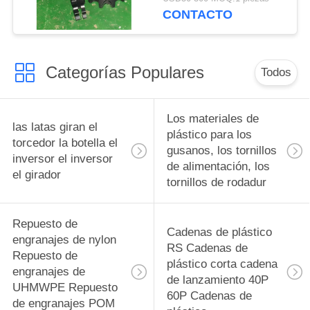
cadena de plásticos
CONTACTO
rueda dentada, rueda
dentada de rodillo de
cadena
Categorías Populares
Todos
Los materiales de
las latas giran el
plástico para los
torcedor la botella el
gusanos, los tornillos
inversor el inversor
de alimentación, los
el girador
tornillos de rodadur
Repuesto de
Cadenas de plástico
engranajes de nylon
RS Cadenas de
Repuesto de
plástico corta cadena
engranajes de
de lanzamiento 40P
UHMWPE Repuesto
60P Cadenas de
de engranajes POM