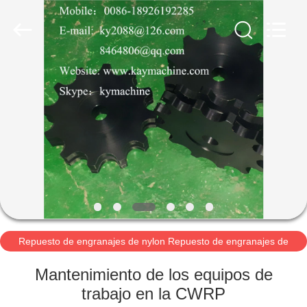
2021
-
2025
Guangzhou
Xinquan
Machinery
Equipment
Co.,
INICIO
Ltd.
All
Rights
Reserved.
Developed
by
PRODUCTOS
ECER
SOBRE
NOSOTROS
VISITA
A
Repuesto de engranajes de nylon Repuesto de engranajes de
UHMWPE Repuesto de engranajes POM Repuesto
LA
Mantenimiento de los equipos de
FÁBRICA
trabajo en la CWRP