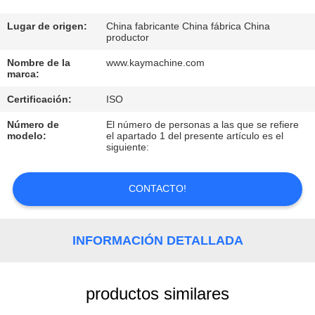
CONTROL
Lugar de origen:
China fabricante China fábrica China
productor
DE
Nombre de la
www.kaymachine.com
CALIDAD
marca:
Certificación:
ISO
CONTACTO
Número de
El número de personas a las que se refiere
modelo:
el apartado 1 del presente artículo es el
siguiente:
NOTICIAS
CONTACTO!
SOLICITAR
UNA
INFORMACIÓN DETALLADA
COTIZACIÓN
productos similares
MAPA