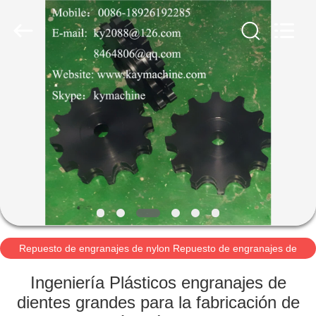
2021
-
2025
Guangzhou
Xinquan
Machinery
Equipment
Co.,
INICIO
Ltd.
All
Rights
Reserved.
Developed
by
PRODUCTOS
ECER
SOBRE
NOSOTROS
VISITA
A
Repuesto de engranajes de nylon Repuesto de engranajes de
UHMWPE Repuesto de engranajes POM Repuesto
LA
Ingeniería Plásticos engranajes de
FÁBRICA
dientes grandes para la fabricación de