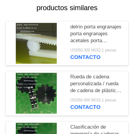
DEL
productos similares
SITIO
delrin porta engranajes
PRIVACY
porta engranajes
POLICY
acetales porta
engranajes POM porta
USD50-300 MOQ:1 piezas
engranajes acetales
CONTACTO
peek pps porta
engranajes
personalizado
Rueda de cadena
fabricante de porta
personalizada / rueda
engranajes
de cadena de plástico /
personalizados
Ingeniería Rueda de
USD50-300 MOQ:1 piezas
cadena de plásticos
CONTACTO
rueda dentada, rueda
dentada de rodillo de
cadena
Clasificación de
ingeniería de cadenas