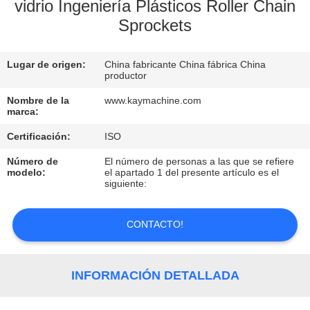
vidrio Ingeniería Plásticos Roller Chain
Sprockets
CONTROL
DE
Lugar de origen:
China fabricante China fábrica China
CALIDAD
productor
Nombre de la
www.kaymachine.com
marca:
CONTACTO
Certificación:
ISO
NOTICIAS
Número de
El número de personas a las que se refiere
modelo:
el apartado 1 del presente artículo es el
siguiente:
SOLICITAR
UNA
CONTACTO!
COTIZACIÓN
INFORMACIÓN DETALLADA
MAPA