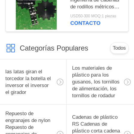
de rodillos métricos
Rodillos hechos a la
USD50-300 MOQ:1 piezas
medida Rodillos de
CONTACTO
ingeniería Productos
plásticos fabricantes
Categorías Populares
Todos
Los materiales de
las latas giran el
plástico para los
torcedor la botella el
gusanos, los tornillos
inversor el inversor
de alimentación, los
el girador
tornillos de rodadur
Repuesto de
Cadenas de plástico
engranajes de nylon
RS Cadenas de
Repuesto de
plástico corta cadena