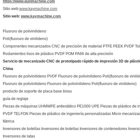
https://www.qunmachine.com
Sitio web:
www.kaymachine.com
Sitio web:
www.kaymachine.com
Fluoruro de polivinilideno
Poli(fluoruro de vinilideno)
Componentes mecanizados CNC de precisión de material PTFE PEEK PVDF Tol
Rodamientos lisos de plástico PVDF POM PA66 de alta precisión
Servicio de mecanizado CNC de prototipado rápido de impresión 3D de plásti
China
Fluoruro de polivinilideno PVDF Fluoruro de polivinilideno Poli(fluoruro de vinili
Fluoruro de polivinilideno Fluoruro de polivinilideno Poli(fluoruro de vinilideno)
producto de soporte de placa base bissu
guía de reglaje
Piezas de máquinas UHMWPE antiestático PE1000 UPE Piezas de plástico de ing
PVDF TELFON Piezas de plástico de ingeniería personalizadas Micro mecanizado
fábrica
Inversores de botellas Inversores de botellas Inversores de contenedores Invers
Inversores de latas