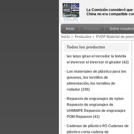
La Comisión consideró que 
China no era compatible con
Inicio
Productos
Sobre nosotro
Inicio
Productos
PVDF Material de pre
PVDF personalizado Partes de ingeniería CNC
Todos los productos
las latas giran el torcedor la botella
el inversor el inversor el girador
(42)
Los materiales de plástico para los
gusanos, los tornillos de
alimentación, los tornillos de
rodadur
(106)
Repuesto de engranajes de nylon
Repuesto de engranajes de
UHMWPE Repuesto de engranajes
POM Repuesto
(41)
Cadenas de plástico RS Cadenas de
plástico corta cadena de