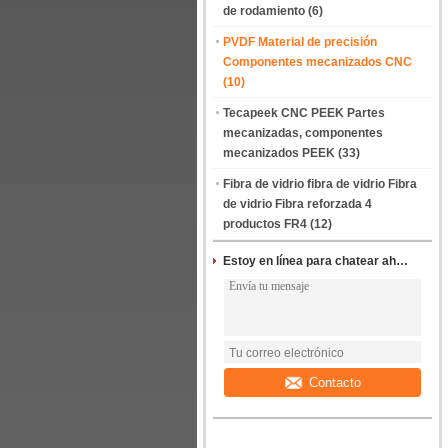
de rodamiento
(6)
PVDF Material de precisión
Componentes mecanizados CNC
(10)
Tecapeek CNC PEEK Partes
mecanizadas, componentes
mecanizados PEEK
(33)
Fibra de vidrio fibra de vidrio Fibra
de vidrio Fibra reforzada 4
productos FR4
(12)
Estoy en línea para chatear ahora
Contacto