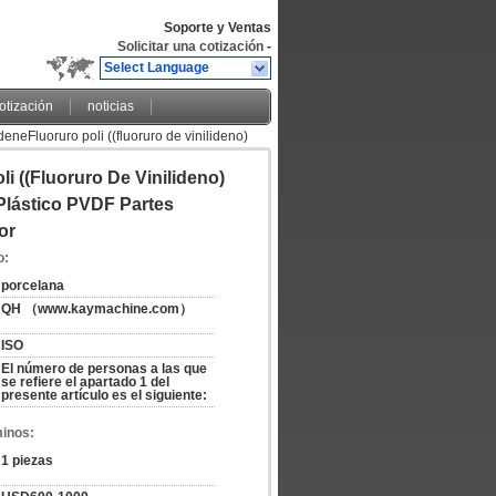
Soporte y Ventas
Solicitar una cotización
-
Select Language
cotización
noticias
eneFluoruro poli ((fluoruro de vinilideno)
 productor
i ((fluoruro De Vinilideno)
Plástico PVDF Partes
or
o:
porcelana
QH （www.kaymachine.com）
ISO
El número de personas a las que 
se refiere el apartado 1 del 
presente artículo es el siguiente:
minos:
1 piezas