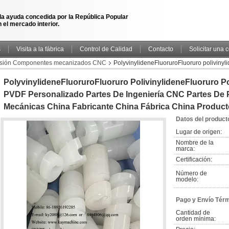
la ayuda concedida por la República Popular
 el mercado interior.
s
Visita a la fábrica
Control de Calidad
Contacto
Solicitar una 
cisión Componentes mecanizados CNC
PolyvinylideneFluoruroFluoruro polivinylid
 Partes de plástico PVDF Partes mecánicas China fabricante China fábrica China
PolyvinylideneFluoruroFluoruro PolivinylideneFluoruro Pol
PVDF Personalizado Partes De Ingeniería CNC Partes De 
Mecánicas China Fabricante China Fábrica China Product
Datos del product
Lugar de origen:
Nombre de la 
marca:
Certificación:
Número de 
modelo:
Pago y Envío Tér
Cantidad de 
orden mínima: