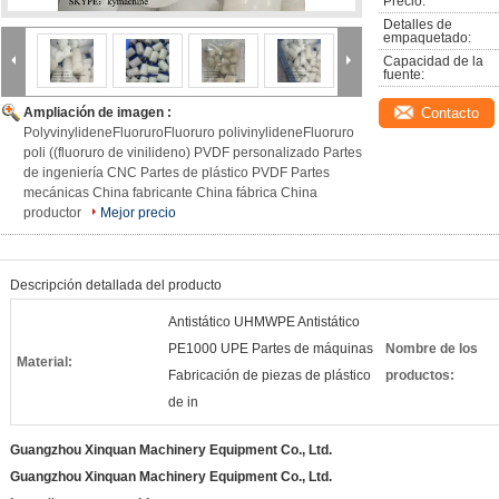
Precio:
Detalles de 
empaquetado:
Capacidad de la 
fuente:
Ampliación de imagen :
Contacto
PolyvinylideneFluoruroFluoruro polivinylideneFluoruro
poli ((fluoruro de vinilideno) PVDF personalizado Partes
de ingeniería CNC Partes de plástico PVDF Partes
mecánicas China fabricante China fábrica China
productor
Mejor precio
Descripción detallada del producto
Antistático UHMWPE Antistático
PE1000 UPE Partes de máquinas
Nombre de los
Material:
Fabricación de piezas de plástico
productos:
de in
Guangzhou Xinquan Machinery Equipment Co., Ltd.
Guangzhou Xinquan Machinery Equipment Co., Ltd.