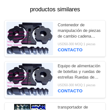
DEL
productos similares
SITIO
PRIVACY
Contenedor de
manipulación de piezas
POLICY
de cambio cadena
transportadora para
USD50-300 MOQ:1 piezas
cerveza línea de
CONTACTO
llenado y embalaje
ruedas de estrellas de
alimentación China
Equipo de alimentación
fabricante
de botellas y ruedas de
estrellas Ruedas de
estrellas de plástico y
USD50-300 MOQ:1 piezas
engranajes de plástico
CONTACTO
China fabricante
fabricante fábrica
transportador de