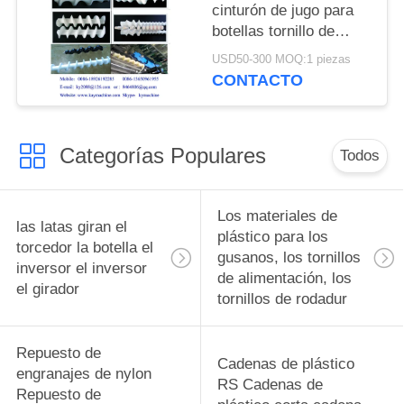
cinturón de jugo para
botellas tornillo de
alimentación para
USD50-300 MOQ:1 piezas
botellas tornillos de
CONTACTO
alimentación para
botellas piezas de
cambio complejas y
Categorías Populares
equipos de
Todos
alimentación para
botellas fabricante
Los materiales de
las latas giran el
plástico para los
torcedor la botella el
gusanos, los tornillos
inversor el inversor
de alimentación, los
el girador
tornillos de rodadur
Repuesto de
Cadenas de plástico
engranajes de nylon
RS Cadenas de
Repuesto de