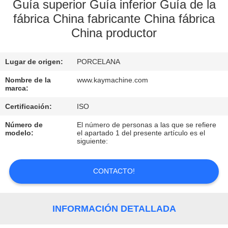
Guía superior Guía inferior Guía de la
fábrica China fabricante China fábrica
CONTROL
China productor
DE
CALIDAD
Lugar de origen:
PORCELANA
Nombre de la
www.kaymachine.com
CONTACTO
marca:
Certificación:
ISO
NOTICIAS
Número de
El número de personas a las que se refiere
modelo:
el apartado 1 del presente artículo es el
siguiente:
SOLICITAR
UNA
CONTACTO!
COTIZACIÓN
INFORMACIÓN DETALLADA
MAPA