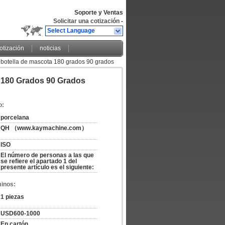
Soporte y Ventas
Solicitar una cotización
-
Select Language
cotización
noticias
o botella de mascota 180 grados 90 grados
a 180 Grados 90 Grados
o:
porcelana
QH （www.kaymachine.com）
ISO
El número de personas a las que 
se refiere el apartado 1 del 
presente artículo es el siguiente:
minos:
1 piezas
USD600-1000
En cartón