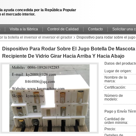
la ayuda concedida por la República Popular
 el mercado interior.
s
Visita a la fábrica
Control de Calidad
Contacto
Solicitar una 
or la botella el inversor el inversor el girador
Dispositivo para rodar sobre el jug
abajo
Dispositivo Para Rodar Sobre El Jugo Botella De Mascot
Recipiente De Vidrio Girar Hacia Arriba Y Hacia Abajo
Datos del product
Lugar de origen:
Nombre de la 
marca:
Certificación:
Número de 
modelo:
Pago y Envío Tér
Cantidad de 
orden mínima:
Precio:
Detalles de 