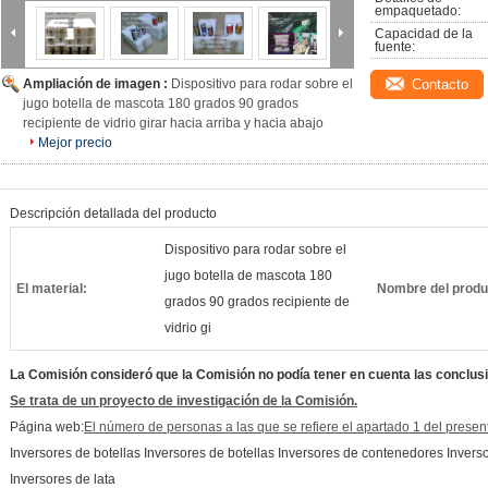
empaquetado:
Capacidad de la 
fuente:
Ampliación de imagen :
Dispositivo para rodar sobre el
Contacto
jugo botella de mascota 180 grados 90 grados
recipiente de vidrio girar hacia arriba y hacia abajo
Mejor precio
Descripción detallada del producto
Dispositivo para rodar sobre el
jugo botella de mascota 180
El material:
Nombre del produ
grados 90 grados recipiente de
vidrio gi
La Comisión consideró que la Comisión no podía tener en cuenta las conclus
Se trata de un proyecto de investigación de la Comisión.
Página web:
El número de personas a las que se refiere el apartado 1 del presente
Inversores de botellas Inversores de botellas Inversores de contenedores Invers
Inversores de lata