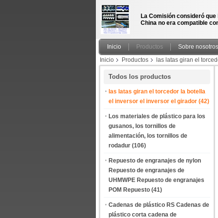
La Comisión consideró que 
China no era compatible con
Inicio
Productos
Sobre nosotro
Inicio
Productos
las latas giran el torced
recipiente de vidrio girar hacia arriba y hacia 
Todos los productos
las latas giran el torcedor la botella
el inversor el inversor el girador
(42)
Los materiales de plástico para los
gusanos, los tornillos de
alimentación, los tornillos de
rodadur
(106)
Repuesto de engranajes de nylon
Repuesto de engranajes de
UHMWPE Repuesto de engranajes
POM Repuesto
(41)
Cadenas de plástico RS Cadenas de
plástico corta cadena de