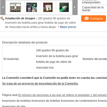
empaquetado:
Capacidad de la 
fuente:
Ampliación de imagen :
180 grados 90 grados de
Contacto
inversión de botella para girar botella de jugo de vidrio
de mascotas hacia arriba y hacia abajo
Mejor precio
Descripción detallada del producto
180 grados 90 grados de
inversión de la botella para girar
El material:
Nombre del produ
botella de jugo de vidrio de
mascotas hac
La Comisión consideró que la Comisión no podía tener en cuenta las conclus
Se trata de un proyecto de investigación de la Comisión.
Página web:
El número de personas a las que se refiere el apartado 1 del presente
Inversores de botellas Inversores de botellas Inversores de contenedores Invers
Inversores de lata