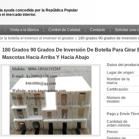
la ayuda concedida por la República Popular
 el mercado interior.
s
Visita a la fábrica
Control de Calidad
Contacto
Solicitar una 
or la botella el inversor el inversor el girador
180 grados 90 grados de inversión de
180 Grados 90 Grados De Inversión De Botella Para Girar 
Mascotas Hacia Arriba Y Hacia Abajo
Datos del product
Lugar de origen:
Nombre de la 
marca:
Certificación:
Número de 
modelo:
Pago y Envío Tér
Cantidad de 
orden mínima:
Precio:
Detalles de 