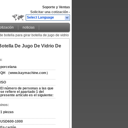
Soporte y Ventas
Solicitar una cotización
-
Select Language
cotización
noticias
 botella para girar botella de jugo de vidrio
Botella De Jugo De Vidrio De
o:
porcelana
QH （www.kaymachine.com）
ISO
El número de personas a las que 
se refiere el apartado 1 del 
presente artículo es el siguiente:
minos:
1 piezas
USD600-1000
En cartón