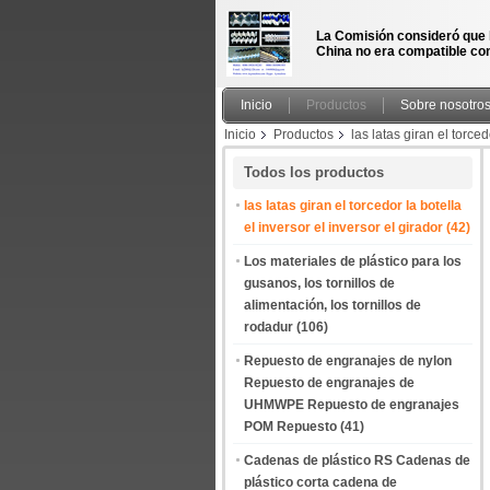
La Comisión consideró que 
China no era compatible con
Inicio
Productos
Sobre nosotro
Inicio
Productos
las latas giran el torced
de mascotas hacia arriba y hacia abajo
Todos los productos
las latas giran el torcedor la botella
el inversor el inversor el girador
(42)
Los materiales de plástico para los
gusanos, los tornillos de
alimentación, los tornillos de
rodadur
(106)
Repuesto de engranajes de nylon
Repuesto de engranajes de
UHMWPE Repuesto de engranajes
POM Repuesto
(41)
Cadenas de plástico RS Cadenas de
plástico corta cadena de