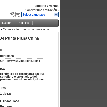
Soporte y Ventas
Solicitar una cotización
-
Select Language
cotización
noticias
Cadenas de cinturón de plástico de
De Punta Plana China
o:
porcelana
QH （www.kaymachine.com）
ISO
El número de personas a las que 
se refiere el apartado 1 del 
presente artículo es el siguiente:
minos:
1 piezas
USD600-1000
En cartón