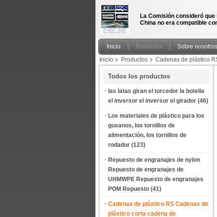
La Comisión consideró que 
China no era compatible con
Inicio
Productos
Sobre nosotro
Inicio
Productos
Cadenas de plástico R
cadena de rodillos de punta plana China fabri
Todos los productos
las latas giran el torcedor la botella
el inversor el inversor el girador
(46)
Los materiales de plástico para los
gusanos, los tornillos de
alimentación, los tornillos de
rodadur
(123)
Repuesto de engranajes de nylon
Repuesto de engranajes de
UHMWPE Repuesto de engranajes
POM Repuesto
(41)
Cadenas de plástico RS Cadenas de
plástico corta cadena de