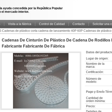
la ayuda concedida por la República Popular
 el mercado interior.
s
Visita a la fábrica
Control de Calidad
Contacto
Solicitar una 
S Cadenas de plástico corta cadena de lanzamiento 40P 60P Cadenas de plástico
cante fabricante de fábrica
Cadenas De Cinturón De Plástico De Cadena De Rodillos 
Fabricante Fabricante De Fábrica
Datos del product
Lugar de origen:
Nombre de la 
marca:
Certificación:
Número de 
modelo:
Pago y Envío Tér
Cantidad de 
orden mínima:
Precio:
Detalles de 