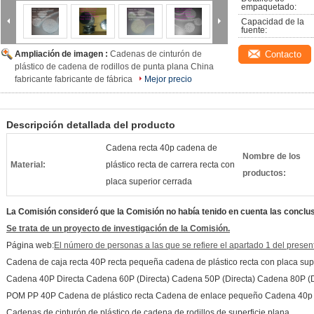
empaquetado:
Capacidad de la 
fuente:
Ampliación de imagen :
Cadenas de cinturón de
Contacto
plástico de cadena de rodillos de punta plana China
fabricante fabricante de fábrica
Mejor precio
Descripción detallada del producto
Cadena recta 40p cadena de
Nombre de los
Material:
plástico recta de carrera recta con
productos:
placa superior cerrada
La Comisión consideró que la Comisión no había tenido en cuenta las conclu
Se trata de un proyecto de investigación de la Comisión.
Página web:
El número de personas a las que se refiere el apartado 1 del presente
Cadena de caja recta 40P recta pequeña cadena de plástico recta con placa sup
Cadena 40P Directa Cadena 60P (Directa) Cadena 50P (Directa) Cadena 80P (D
POM PP 40P Cadena de plástico recta Cadena de enlace pequeño Cadena 40
Cadenas de cinturón de plástico de cadena de rodillos de superficie plana