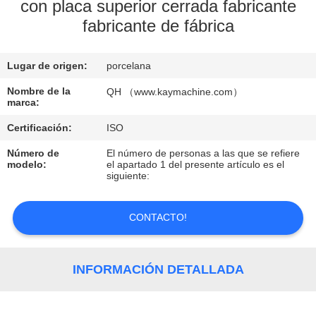
con placa superior cerrada fabricante
fabricante de fábrica
CONTROL
DE
Lugar de origen:
porcelana
CALIDAD
Nombre de la
QH （www.kaymachine.com）
marca:
CONTACTO
Certificación:
ISO
Número de
El número de personas a las que se refiere
NOTICIAS
modelo:
el apartado 1 del presente artículo es el
siguiente:
SOLICITAR
CONTACTO!
UNA
COTIZACIÓN
INFORMACIÓN DETALLADA
MAPA