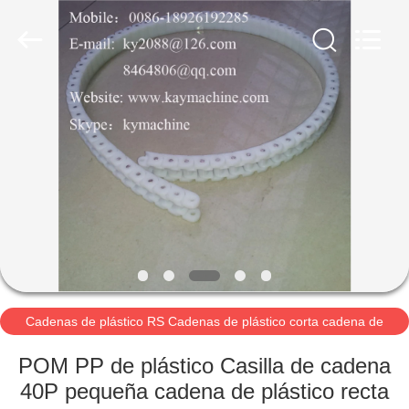
2021
-
2026
Guangzhou
Xinquan
Machinery
Equipment
Co.,
INICIO
Ltd.
All
Rights
Reserved.
Developed
PRODUCTOS
by
ECER
SOBRE
NOSOTROS
VISITA
A
Cadenas de plástico RS Cadenas de plástico corta cadena de
lanzamiento 40P 60P Cadenas de plástico
LA
POM PP de plástico Casilla de cadena
FÁBRICA
40P pequeña cadena de plástico recta