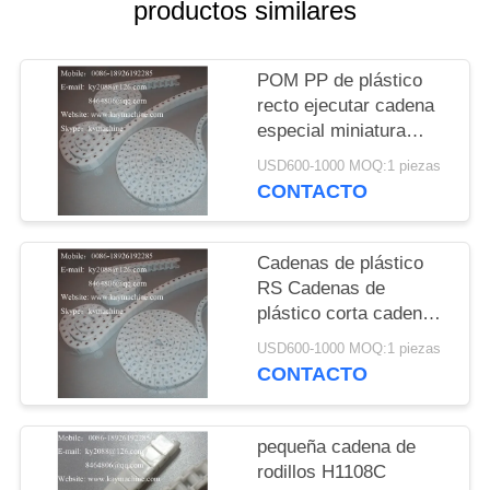
DEL
productos similares
SITIO
POM PP de plástico
recto ejecutar cadena
PRIVACY
especial miniatura
POLICY
cadena pequeña
USD600-1000 MOQ:1 piezas
cadena de doble paso
CONTACTO
China fabricante
fabricante de fábrica
Cadenas de plástico
RS Cadenas de
plástico corta cadena
de lanzamiento. 40P
USD600-1000 MOQ:1 piezas
60P Cadenas de
CONTACTO
plástico China
fabricante fabricante
fábrica
pequeña cadena de
rodillos H1108C