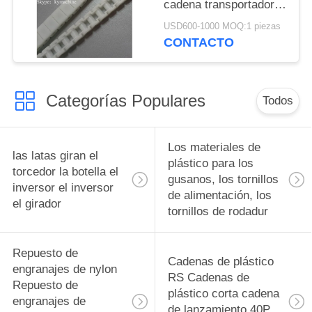
cadena transportadora
de plástico en
USD600-1000 MOQ:1 piezas
miniatura de alta
CONTACTO
calidad cadena de
rodillos de plástico
China fábrica
Categorías Populares
fabricante
Todos
Los materiales de
las latas giran el
plástico para los
torcedor la botella el
gusanos, los tornillos
inversor el inversor
de alimentación, los
el girador
tornillos de rodadur
Repuesto de
Cadenas de plástico
engranajes de nylon
RS Cadenas de
Repuesto de
plástico corta cadena
engranajes de
de lanzamiento 40P