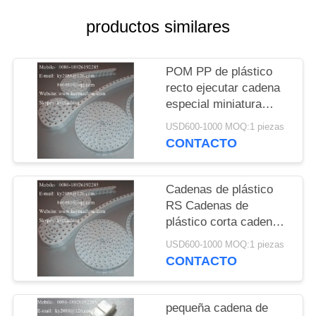
DEL
productos similares
SITIO
PRIVACY
POM PP de plástico
recto ejecutar cadena
POLICY
especial miniatura
cadena pequeña
USD600-1000 MOQ:1 piezas
cadena de doble paso
CONTACTO
China fabricante
fabricante de fábrica
Cadenas de plástico
RS Cadenas de
plástico corta cadena
de lanzamiento. 40P
USD600-1000 MOQ:1 piezas
60P Cadenas de
CONTACTO
plástico China
fabricante fabricante
fábrica
pequeña cadena de