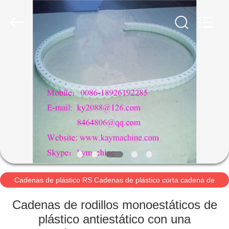
2021
-
2026
Guangzhou
Xinquan
Machinery
Equipment
Co.,
INICIO
Ltd.
All
Rights
Reserved.
Developed
PRODUCTOS
by
ECER
SOBRE
NOSOTROS
VISITA
A
Cadenas de plástico RS Cadenas de plástico corta cadena de
lanzamiento 40P 60P Cadenas de plástico
LA
Cadenas de rodillos monoestáticos de
FÁBRICA
plástico antiestático con una