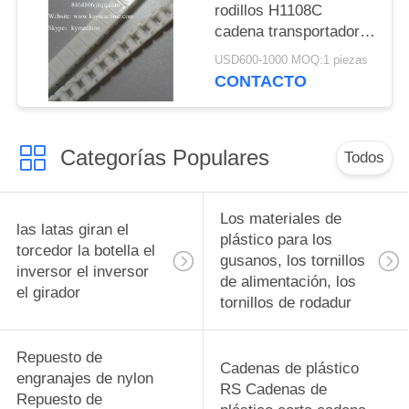
rodillos H1108C
cadena transportadora
de plástico en
USD600-1000 MOQ:1 piezas
miniatura de alta
CONTACTO
calidad cadena de
rodillos de plástico
China fábrica
Categorías Populares
fabricante
Todos
Los materiales de
las latas giran el
plástico para los
torcedor la botella el
gusanos, los tornillos
inversor el inversor
de alimentación, los
el girador
tornillos de rodadur
Repuesto de
Cadenas de plástico
engranajes de nylon
RS Cadenas de
Repuesto de