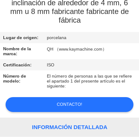
inclinación de alrededor de 4 mm, 6
mm u 8 mm fabricante fabricante de
CONTROL
fábrica
DE
CALIDAD
Lugar de origen:
porcelana
Nombre de la
QH （www.kaymachine.com）
CONTACTO
marca:
Certificación:
ISO
NOTICIAS
Número de
El número de personas a las que se refiere
modelo:
el apartado 1 del presente artículo es el
siguiente:
SOLICITAR
UNA
CONTACTO!
COTIZACIÓN
INFORMACIÓN DETALLADA
MAPA