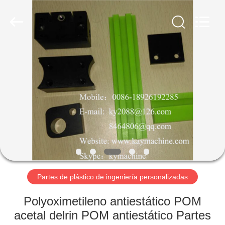
Machinery
Equipment
Co.,
Ltd.
All
Rights
Reserved.
Developed
INICIO
by
ECER
PRODUCTOS
SOBRE
NOSOTROS
VISITA
A
Partes de plástico de ingeniería personalizadas
LA
Polyoximetileno antiestático POM
FÁBRICA
acetal delrin POM antiestático Partes