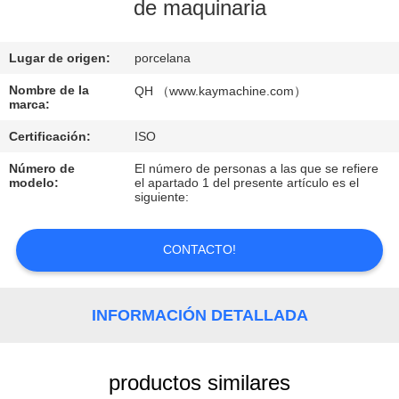
de maquinaria
CONTROL
Lugar de origen:
porcelana
DE
CALIDAD
Nombre de la
QH （www.kaymachine.com）
marca:
Certificación:
ISO
CONTACTO
Número de
El número de personas a las que se refiere
modelo:
el apartado 1 del presente artículo es el
siguiente:
NOTICIAS
CONTACTO!
SOLICITAR
UNA
INFORMACIÓN DETALLADA
COTIZACIÓN
MAPA
productos similares