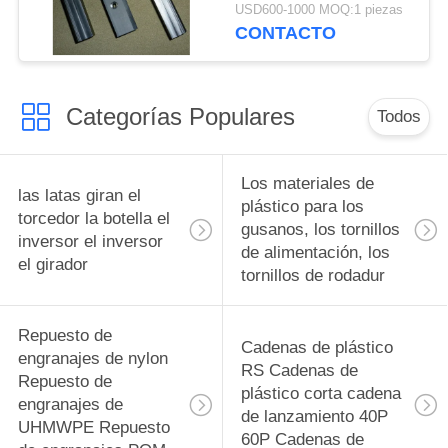
piezas de plástico de
USD600-1000 MOQ:1 piezas
plástico Bloques de
CONTACTO
almohada Ingeniería de
plásticos
Categorías Populares
Todos
Los materiales de
las latas giran el
plástico para los
torcedor la botella el
gusanos, los tornillos
inversor el inversor
de alimentación, los
el girador
tornillos de rodadur
Repuesto de
Cadenas de plástico
engranajes de nylon
RS Cadenas de
Repuesto de
plástico corta cadena
engranajes de
de lanzamiento 40P
UHMWPE Repuesto
60P Cadenas de