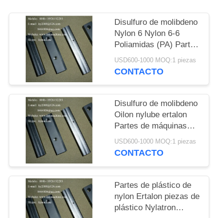
DEL
SITIO
Disulfuro de molibdeno
Nylon 6 Nylon 6-6
Poliamidas (PA) Partes
PRIVACY
de máquinas Ertalon
USD600-1000 MOQ:1 piezas
POLICY
Nylatron Partes de
CONTACTO
máquinas China fábrica
Disulfuro de molibdeno
Oilon nylube ertalon
Partes de máquinas
Disulfuro de molibdeno
USD600-1000 MOQ:1 piezas
Ertalon y nylatron
CONTACTO
Partes de plástico de
nylon Ertalon piezas de
plástico Nylatron