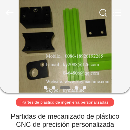
Machinery
Equipment
Co.,
Ltd.
All
Rights
Reserved.
Developed
INICIO
by
ECER
PRODUCTOS
SOBRE
NOSOTROS
VISITA
A
Partes de plástico de ingeniería personalizadas
LA
Partidas de mecanizado de plástico
FÁBRICA
CNC de precisión personalizada