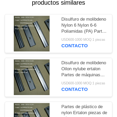
DEL
productos similares
SITIO
Disulfuro de molibdeno
Nylon 6 Nylon 6-6
PRIVACY
Poliamidas (PA) Partes
POLICY
de máquinas Ertalon
USD600-1000 MOQ:1 piezas
Nylatron Partes de
CONTACTO
máquinas China fábrica
Disulfuro de molibdeno
Oilon nylube ertalon
Partes de máquinas
Disulfuro de molibdeno
USD600-1000 MOQ:1 piezas
Ertalon y nylatron
CONTACTO
Partes de plástico de
nylon Ertalon piezas de