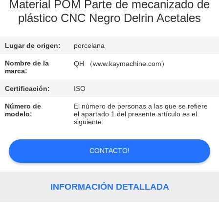
Material POM Parte de mecanizado de
plástico CNC Negro Delrin Acetales
CONTROL
DE
Lugar de origen:
porcelana
CALIDAD
Nombre de la
QH （www.kaymachine.com）
marca:
CONTACTO
Certificación:
ISO
Número de
El número de personas a las que se refiere
NOTICIAS
modelo:
el apartado 1 del presente artículo es el
siguiente:
SOLICITAR
CONTACTO!
UNA
COTIZACIÓN
INFORMACIÓN DETALLADA
MAPA