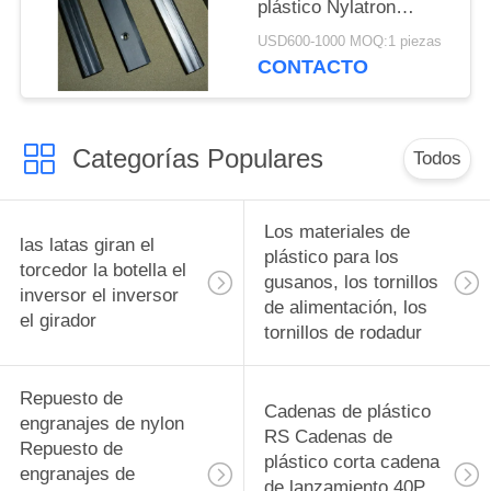
plástico Nylatron
piezas de plástico de
USD600-1000 MOQ:1 piezas
plástico Bloques de
CONTACTO
almohada Ingeniería de
plásticos
Categorías Populares
Todos
Los materiales de
las latas giran el
plástico para los
torcedor la botella el
gusanos, los tornillos
inversor el inversor
de alimentación, los
el girador
tornillos de rodadur
Repuesto de
Cadenas de plástico
engranajes de nylon
RS Cadenas de
Repuesto de
plástico corta cadena
engranajes de
de lanzamiento 40P