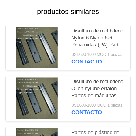
DEL
productos similares
SITIO
PRIVACY
Disulfuro de molibdeno
Nylon 6 Nylon 6-6
POLICY
Poliamidas (PA) Partes
de máquinas Ertalon
USD600-1000 MOQ:1 piezas
Nylatron Partes de
CONTACTO
máquinas China fábrica
Disulfuro de molibdeno
Oilon nylube ertalon
Partes de máquinas
Disulfuro de molibdeno
USD600-1000 MOQ:1 piezas
Ertalon y nylatron
CONTACTO
Partes de plástico de