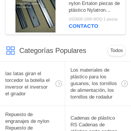
nylon Ertalon piezas de
plástico Nylatron
piezas de plástico de
USD600-1000 MOQ:1 piezas
plástico Bloques de
CONTACTO
almohada Ingeniería de
plásticos
Categorías Populares
Todos
Los materiales de
las latas giran el
plástico para los
torcedor la botella el
gusanos, los tornillos
inversor el inversor
de alimentación, los
el girador
tornillos de rodadur
Repuesto de
Cadenas de plástico
engranajes de nylon
RS Cadenas de
Repuesto de