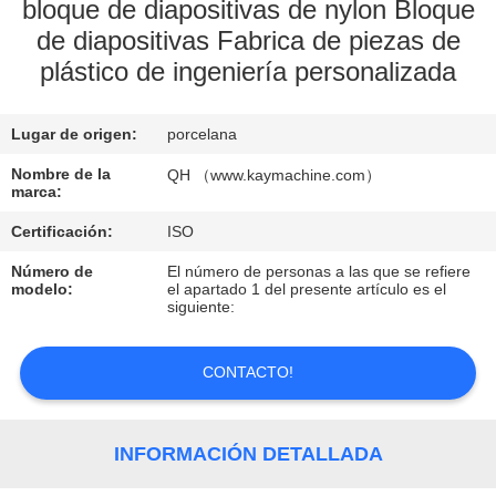
bloque de diapositivas de nylon Bloque
de diapositivas Fabrica de piezas de
CONTROL
plástico de ingeniería personalizada
DE
CALIDAD
Lugar de origen:
porcelana
Nombre de la
QH （www.kaymachine.com）
CONTACTO
marca:
Certificación:
ISO
NOTICIAS
Número de
El número de personas a las que se refiere
modelo:
el apartado 1 del presente artículo es el
siguiente:
SOLICITAR
UNA
CONTACTO!
COTIZACIÓN
INFORMACIÓN DETALLADA
MAPA