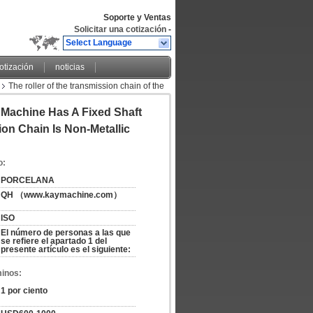
Soporte y Ventas
Solicitar una cotización
-
Select Language
cotización
noticias
The roller of the transmission chain of the
facturer factory producer
n Machine Has A Fixed Shaft
on Chain Is Non-Metallic
o:
PORCELANA
QH （www.kaymachine.com）
ISO
El número de personas a las que 
se refiere el apartado 1 del 
presente artículo es el siguiente:
minos:
1 por ciento