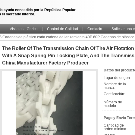
la ayuda concedida por la República Popular
 el mercado interior.
s
Visita a la fábrica
Control de Calidad
Contacto
Solicitar una 
S Cadenas de plástico corta cadena de lanzamiento 40P 60P Cadenas de plástico
snap spring pin locking plate, and the transmission chain is non-metallic China manu
The Roller Of The Transmission Chain Of The Air Flotatio
With A Snap Spring Pin Locking Plate, And The Transmissi
China Manufacturer Factory Producer
Datos del product
Lugar de origen:
Nombre de la 
marca:
Certificación:
Número de 
modelo:
Pago y Envío Tér
Cantidad de 
orden mínima: