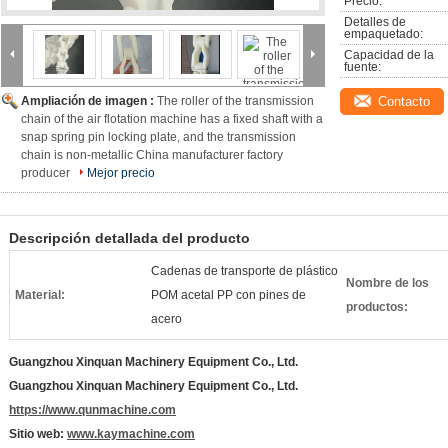
Precio:
Detalles de 
empaquetado:
Capacidad de la 
fuente:
Ampliación de imagen :
The roller of the transmission
Contacto
chain of the air flotation machine has a fixed shaft with a
snap spring pin locking plate, and the transmission
chain is non-metallic China manufacturer factory
producer
Mejor precio
Descripción detallada del producto
Cadenas de transporte de plástico
Nombre de los
Material:
POM acetal PP con pines de
productos:
acero
Guangzhou Xinquan Machinery Equipment Co., Ltd.
Guangzhou Xinquan Machinery Equipment Co., Ltd.
https://www.qunmachine.com
Sitio web:
www.kaymachine.com