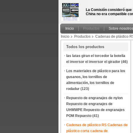
La Comisión consideró que 
China no era compatible con
Inicio
Productos
Sobre nosotro
Inicio
Productos
Cadenas de plástico R
air flotation machine has a fixed shaft with a 
Todos los productos
las latas giran el torcedor la botella
el inversor el inversor el girador
(46)
Los materiales de plástico para los
gusanos, los tornillos de
alimentación, los tornillos de
rodadur
(123)
Repuesto de engranajes de nylon
Repuesto de engranajes de
UHMWPE Repuesto de engranajes
POM Repuesto
(41)
Cadenas de plástico RS Cadenas de
plástico corta cadena de