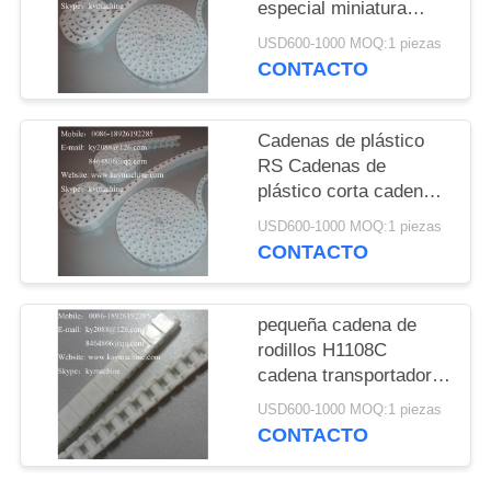
DEL
especial miniatura
cadena pequeña
SITIO
USD600-1000 MOQ:1 piezas
cadena de doble paso
CONTACTO
China fabricante
PRIVACY
fabricante de fábrica
Cadenas de plástico
POLICY
RS Cadenas de
plástico corta cadena
de lanzamiento. 40P
USD600-1000 MOQ:1 piezas
60P Cadenas de
CONTACTO
plástico China
fabricante fabricante
fábrica
pequeña cadena de
rodillos H1108C
cadena transportadora
de plástico en
USD600-1000 MOQ:1 piezas
miniatura de alta
CONTACTO
calidad cadena de
rodillos de plástico