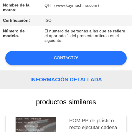
Nombre de la
QH （www.kaymachine.com）
CONTROL
marca:
DE
Certificación:
ISO
CALIDAD
Número de
El número de personas a las que se refiere
modelo:
el apartado 1 del presente artículo es el
siguiente:
CONTACTO
CONTACTO!
NOTICIAS
INFORMACIÓN DETALLADA
SOLICITAR
UNA
productos similares
COTIZACIÓN
POM PP de plástico
MAPA
recto ejecutar cadena