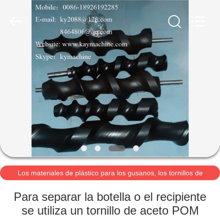
2021
-
2026
Guangzhou
Xinquan
Machinery
Equipment
Co.,
INICIO
Ltd.
All
Rights
Reserved.
Developed
by
PRODUCTOS
ECER
SOBRE
NOSOTROS
VISITA
A
Los materiales de plástico para los gusanos, los tornillos de
alimentación, los tornillos de rodadur
LA
Para separar la botella o el recipiente
FÁBRICA
se utiliza un tornillo de aceto POM