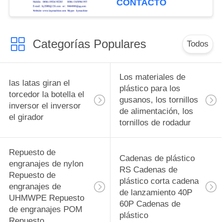
CONTACTO
alimentación para
botellas piezas de
cambio complejas y
Categorías Populares
equipos de
Todos
alimentación para
botellas fabricante
Los materiales de
las latas giran el
plástico para los
torcedor la botella el
gusanos, los tornillos
inversor el inversor
de alimentación, los
el girador
tornillos de rodadur
Repuesto de
Cadenas de plástico
engranajes de nylon
RS Cadenas de
Repuesto de
plástico corta cadena
engranajes de
de lanzamiento 40P
UHMWPE Repuesto
60P Cadenas de
de engranajes POM
plástico
Repuesto