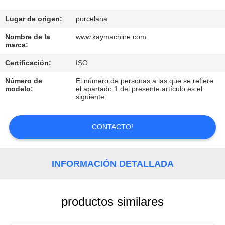
CONTROL
Lugar de origen:
porcelana
DE
Nombre de la
www.kaymachine.com
marca:
CALIDAD
Certificación:
ISO
Número de
El número de personas a las que se refiere
CONTACTO
modelo:
el apartado 1 del presente artículo es el
siguiente:
NOTICIAS
CONTACTO!
SOLICITAR
UNA
INFORMACIÓN DETALLADA
COTIZACIÓN
productos similares
MAPA