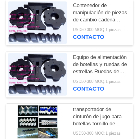
DEL
Contenedor de
SITIO
manipulación de piezas
de cambio cadena
transportadora para
USD50-300 MOQ:1 piezas
PRIVACY
cerveza línea de
CONTACTO
POLICY
llenado y embalaje
ruedas de estrellas de
alimentación China
Equipo de alimentación
fabricante
de botellas y ruedas de
estrellas Ruedas de
estrellas de plástico y
USD50-300 MOQ:1 piezas
engranajes de plástico
CONTACTO
China fabricante
fabricante fábrica
transportador de
cinturón de jugo para
botellas tornillo de
alimentación para
USD50-300 MOQ:1 piezas
botellas tornillos de