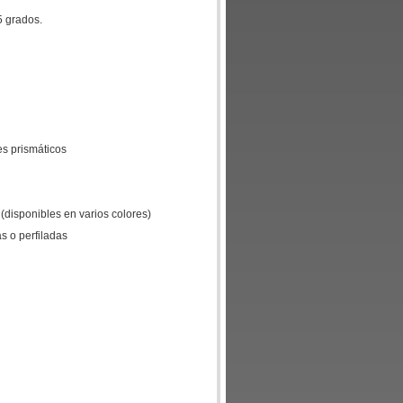
5 grados.
es prismáticos
 (disponibles en varios colores)
as o perfiladas