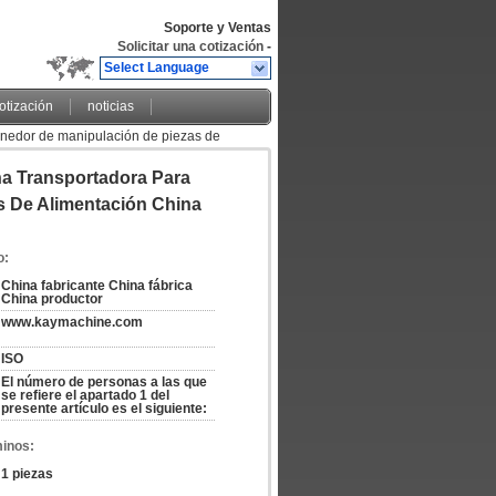
Soporte y Ventas
Solicitar una cotización
-
Select Language
cotización
noticias
nedor de manipulación de piezas de
a Transportadora Para
s De Alimentación China
o:
China fabricante China fábrica 
China productor
www.kaymachine.com
ISO
El número de personas a las que 
se refiere el apartado 1 del 
presente artículo es el siguiente:
minos:
1 piezas