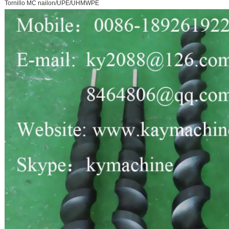
Tornillo MC nailon/UPE/UHMWPE