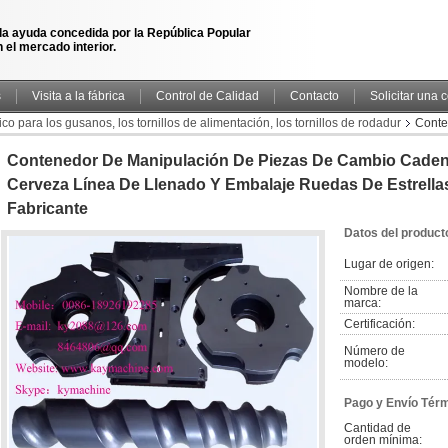
la ayuda concedida por la República Popular
 el mercado interior.
s
Visita a la fábrica
Control de Calidad
Contacto
Solicitar una 
co para los gusanos, los tornillos de alimentación, los tornillos de rodadur
Conte
nea de llenado y embalaje ruedas de estrellas de alimentación China fabricante
Contenedor De Manipulación De Piezas De Cambio Caden
Cerveza Línea De Llenado Y Embalaje Ruedas De Estrella
Fabricante
Datos del product
Lugar de origen:
Nombre de la 
marca:
Certificación:
Número de 
modelo:
Pago y Envío Tér
Cantidad de 
orden mínima: