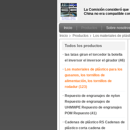
La Comisión consideró que 
China no era compatible con
Inicio
Productos
Sobre nosotro
Inicio
Productos
Los materiales de plásti
cambio cadena transportadora para cerveza lí
Todos los productos
las latas giran el torcedor la botella
el inversor el inversor el girador
(46)
Los materiales de plástico para los
gusanos, los tornillos de
alimentación, los tornillos de
rodadur
(123)
Repuesto de engranajes de nylon
Repuesto de engranajes de
UHMWPE Repuesto de engranajes
POM Repuesto
(41)
Cadenas de plástico RS Cadenas de
plástico corta cadena de