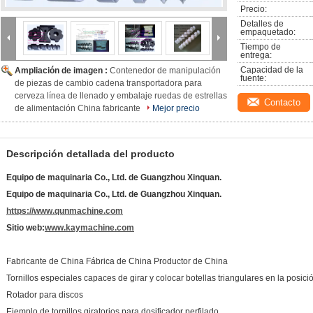
Precio:
Detalles de 
empaquetado:
Tiempo de 
entrega:
Capacidad de la 
Ampliación de imagen :
Contenedor de manipulación
fuente:
de piezas de cambio cadena transportadora para
cerveza línea de llenado y embalaje ruedas de estrellas
Contacto
de alimentación China fabricante
Mejor precio
Descripción detallada del producto
Equipo de maquinaria Co., Ltd. de Guangzhou Xinquan.
Equipo de maquinaria Co., Ltd. de Guangzhou Xinquan.
https://www.qunmachine.com
Sitio web:
www.kaymachine.com
Fabricante de China Fábrica de China Productor de China
Tornillos especiales capaces de girar y colocar botellas triangulares en la posici
Rotador para discos
Ejemplo de tornillos giratorios para dosificador perfilado.