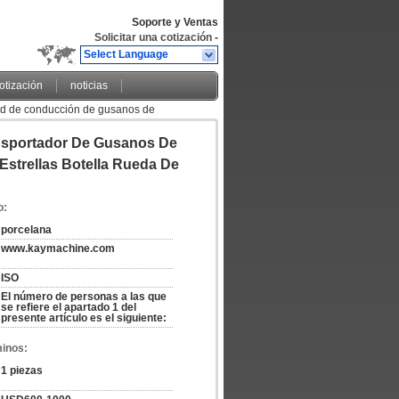
Soporte y Ventas
Solicitar una cotización
-
Select Language
cotización
noticias
d de conducción de gusanos de
llas
nsportador De Gusanos De
Estrellas Botella Rueda De
o:
porcelana
www.kaymachine.com
ISO
El número de personas a las que 
se refiere el apartado 1 del 
presente artículo es el siguiente:
minos:
1 piezas