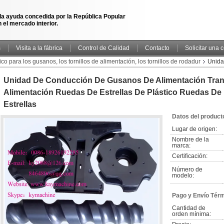
la ayuda concedida por la República Popular
 el mercado interior.
s
Visita a la fábrica
Control de Calidad
Contacto
Solicitar una 
co para los gusanos, los tornillos de alimentación, los tornillos de rodadur
Unida
ntación ruedas de estrellas de plástico ruedas de estrellas botella rueda de estre
Unidad De Conducción De Gusanos De Alimentación Tra
Alimentación Ruedas De Estrellas De Plástico Ruedas De 
Estrellas
Datos del product
Lugar de origen:
Nombre de la 
marca:
Certificación:
Número de 
modelo:
Pago y Envío Tér
Cantidad de 
orden mínima: