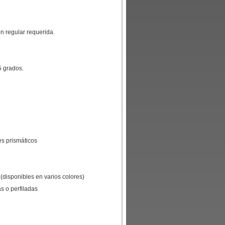
ón regular requerida.
5 grados.
es prismáticos
 (disponibles en varios colores)
as o perfiladas