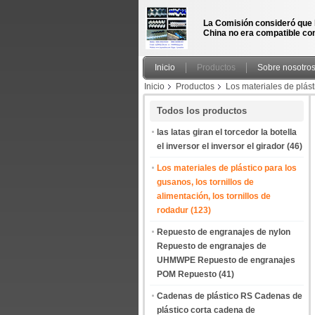
La Comisión consideró que 
China no era compatible con
Inicio
Productos
Sobre nosotro
Inicio
Productos
Los materiales de plásti
alimentación transportador de gusanos de alime
Todos los productos
las latas giran el torcedor la botella
el inversor el inversor el girador
(46)
Los materiales de plástico para los
gusanos, los tornillos de
alimentación, los tornillos de
rodadur
(123)
Repuesto de engranajes de nylon
Repuesto de engranajes de
UHMWPE Repuesto de engranajes
POM Repuesto
(41)
Cadenas de plástico RS Cadenas de
plástico corta cadena de