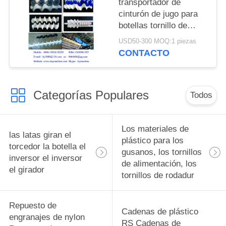
transportador de
cinturón de jugo para
botellas tornillo de
alimentación para
USD50-300 MOQ:1 piezas
botellas tornillos de
CONTACTO
alimentación para
botellas piezas de
cambio complejas y
Categorías Populares
equipos de
Todos
alimentación para
botellas fabricante
Los materiales de
las latas giran el
plástico para los
torcedor la botella el
gusanos, los tornillos
inversor el inversor
de alimentación, los
el girador
tornillos de rodadur
Repuesto de
Cadenas de plástico
engranajes de nylon
RS Cadenas de