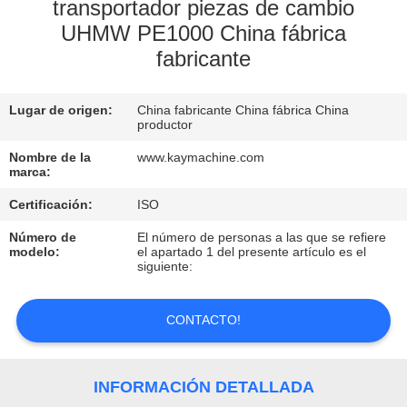
transportador piezas de cambio
UHMW PE1000 China fábrica
CONTROL
fabricante
DE
CALIDAD
Lugar de origen:
China fabricante China fábrica China
productor
CONTACTO
Nombre de la
www.kaymachine.com
marca:
NOTICIAS
Certificación:
ISO
Número de
El número de personas a las que se refiere
modelo:
el apartado 1 del presente artículo es el
SOLICITAR
siguiente:
UNA
CONTACTO!
COTIZACIÓN
MAPA
INFORMACIÓN DETALLADA