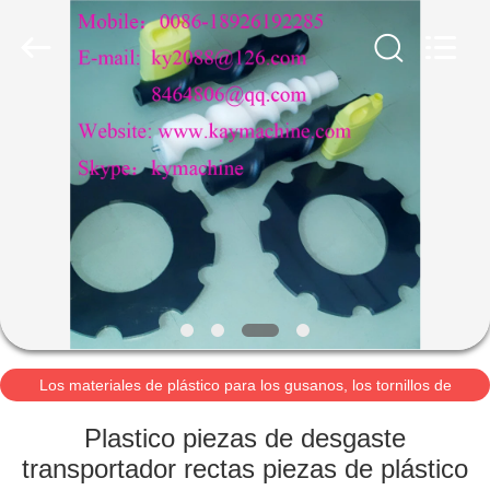
2021
-
2026
Guangzhou
Xinquan
Machinery
Equipment
Co.,
INICIO
Ltd.
All
Rights
Reserved.
Developed
by
PRODUCTOS
ECER
SOBRE
NOSOTROS
VISITA
A
Los materiales de plástico para los gusanos, los tornillos de
alimentación, los tornillos de rodadur
LA
Plastico piezas de desgaste
FÁBRICA
transportador rectas piezas de plástico