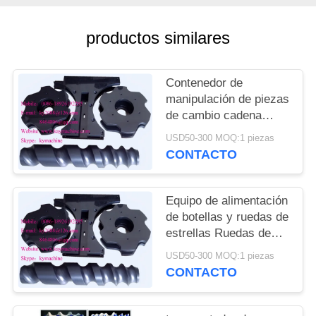
DEL
SITIO
productos similares
PRIVACY
Contenedor de
POLICY
manipulación de piezas
de cambio cadena
transportadora para
USD50-300 MOQ:1 piezas
cerveza línea de
CONTACTO
llenado y embalaje
ruedas de estrellas de
alimentación China
Equipo de alimentación
fabricante
de botellas y ruedas de
estrellas Ruedas de
estrellas de plástico y
USD50-300 MOQ:1 piezas
engranajes de plástico
CONTACTO
China fabricante
fabricante fábrica