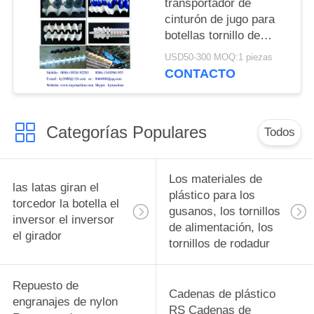
transportador de
cinturón de jugo para
botellas tornillo de
alimentación para
USD50-300 MOQ:1 piezas
botellas tornillos de
CONTACTO
alimentación para
botellas piezas de
cambio complejas y
Categorías Populares
equipos de
Todos
alimentación para
botellas fabricante
Los materiales de
las latas giran el
plástico para los
torcedor la botella el
gusanos, los tornillos
inversor el inversor
de alimentación, los
el girador
tornillos de rodadur
Repuesto de
Cadenas de plástico
engranajes de nylon
RS Cadenas de