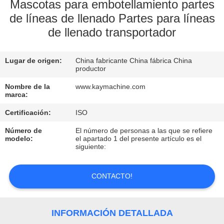
Mascotas para embotellamiento partes
de líneas de llenado Partes para líneas
CONTROL
de llenado transportador
DE
CALIDAD
Lugar de origen:
China fabricante China fábrica China
productor
CONTACTO
Nombre de la
www.kaymachine.com
marca:
NOTICIAS
Certificación:
ISO
Número de
El número de personas a las que se refiere
modelo:
el apartado 1 del presente artículo es el
SOLICITAR
siguiente:
UNA
CONTACTO!
COTIZACIÓN
MAPA
INFORMACIÓN DETALLADA