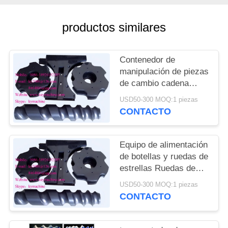
DEL
SITIO
productos similares
PRIVACY
Contenedor de
POLICY
manipulación de piezas
de cambio cadena
transportadora para
USD50-300 MOQ:1 piezas
cerveza línea de
CONTACTO
llenado y embalaje
ruedas de estrellas de
alimentación China
Equipo de alimentación
fabricante
de botellas y ruedas de
estrellas Ruedas de
estrellas de plástico y
USD50-300 MOQ:1 piezas
engranajes de plástico
CONTACTO
China fabricante
fabricante fábrica