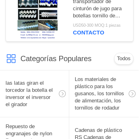
transportador de
cinturón de jugo para
botellas tornillo de
alimentación para
USD50-300 MOQ:1 piezas
botellas tornillos de
CONTACTO
alimentación para
botellas piezas de
cambio complejas y
Categorías Populares
equipos de
Todos
alimentación para
botellas fabricante
Los materiales de
las latas giran el
plástico para los
torcedor la botella el
gusanos, los tornillos
inversor el inversor
de alimentación, los
el girador
tornillos de rodadur
Repuesto de
Cadenas de plástico
engranajes de nylon
RS Cadenas de