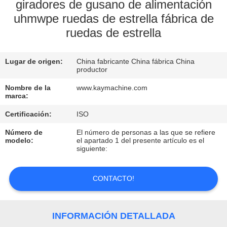
giradores de gusano de alimentación
uhmwpe ruedas de estrella fábrica de
CONTROL
ruedas de estrella
DE
CALIDAD
Lugar de origen:
China fabricante China fábrica China
productor
CONTACTO
Nombre de la
www.kaymachine.com
marca:
NOTICIAS
Certificación:
ISO
Número de
El número de personas a las que se refiere
modelo:
el apartado 1 del presente artículo es el
SOLICITAR
siguiente:
UNA
CONTACTO!
COTIZACIÓN
MAPA
INFORMACIÓN DETALLADA