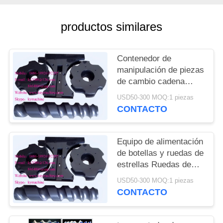
DEL
SITIO
productos similares
PRIVACY
Contenedor de
POLICY
manipulación de piezas
de cambio cadena
transportadora para
USD50-300 MOQ:1 piezas
cerveza línea de
CONTACTO
llenado y embalaje
ruedas de estrellas de
alimentación China
Equipo de alimentación
fabricante
de botellas y ruedas de
estrellas Ruedas de
estrellas de plástico y
USD50-300 MOQ:1 piezas
engranajes de plástico
CONTACTO
China fabricante
fabricante fábrica