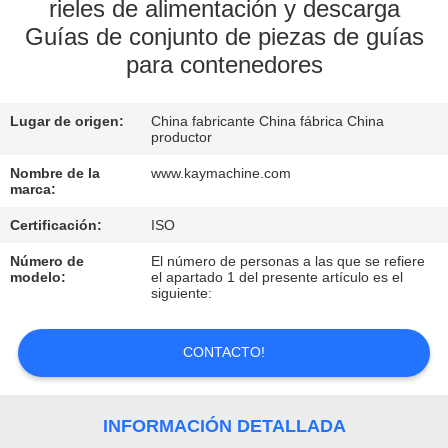
rieles de alimentación y descarga
Guías de conjunto de piezas de guías
CONTROL
para contenedores
DE
CALIDAD
Lugar de origen:
China fabricante China fábrica China
productor
CONTACTO
Nombre de la
www.kaymachine.com
marca:
NOTICIAS
Certificación:
ISO
Número de
El número de personas a las que se refiere
modelo:
el apartado 1 del presente artículo es el
SOLICITAR
siguiente:
UNA
CONTACTO!
COTIZACIÓN
MAPA
INFORMACIÓN DETALLADA