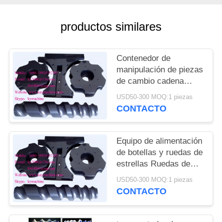
DEL
SITIO
productos similares
PRIVACY
Contenedor de
POLICY
manipulación de piezas
de cambio cadena
transportadora para
USD50-300 MOQ:1 piezas
cerveza línea de
CONTACTO
llenado y embalaje
ruedas de estrellas de
alimentación China
Equipo de alimentación
fabricante
de botellas y ruedas de
estrellas Ruedas de
estrellas de plástico y
USD50-300 MOQ:1 piezas
engranajes de plástico
CONTACTO
China fabricante
fabricante fábrica