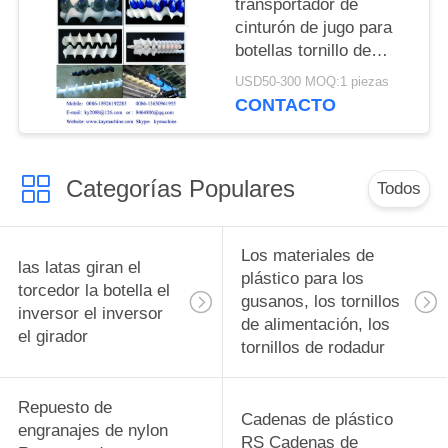
transportador de
cinturón de jugo para
botellas tornillo de
alimentación para
USD50-300 MOQ:1 piezas
botellas tornillos de
CONTACTO
alimentación para
botellas piezas de
cambio complejas y
Categorías Populares
equipos de
Todos
alimentación para
botellas fabricante
Los materiales de
las latas giran el
plástico para los
torcedor la botella el
gusanos, los tornillos
inversor el inversor
de alimentación, los
el girador
tornillos de rodadur
Repuesto de
Cadenas de plástico
engranajes de nylon
RS Cadenas de