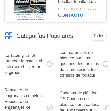
botellas tornillo de
alimentación para
USD50-300 MOQ:1 piezas
botellas tornillos de
CONTACTO
alimentación para
botellas piezas de
cambio complejas y
Categorías Populares
equipos de
Todos
alimentación para
botellas fabricante
Los materiales de
las latas giran el
plástico para los
torcedor la botella el
gusanos, los tornillos
inversor el inversor
de alimentación, los
el girador
tornillos de rodadur
Repuesto de
Cadenas de plástico
engranajes de nylon
RS Cadenas de
Repuesto de
plástico corta cadena
engranajes de
de lanzamiento 40P