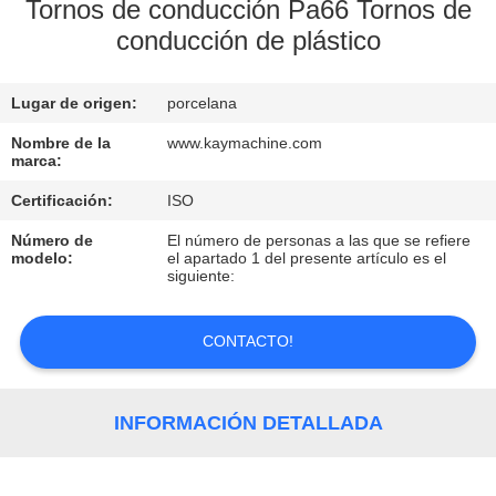
Tornos de conducción Pa66 Tornos de
conducción de plástico
CONTROL
DE
Lugar de origen:
porcelana
CALIDAD
Nombre de la
www.kaymachine.com
marca:
CONTACTO
Certificación:
ISO
Número de
El número de personas a las que se refiere
NOTICIAS
modelo:
el apartado 1 del presente artículo es el
siguiente:
SOLICITAR
CONTACTO!
UNA
COTIZACIÓN
INFORMACIÓN DETALLADA
MAPA