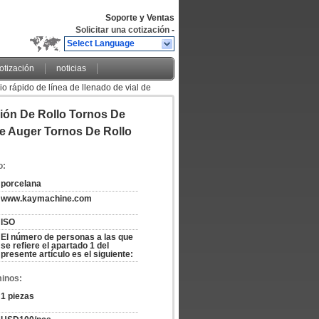
Soporte y Ventas
Solicitar una cotización
-
Select Language
cotización
noticias
o rápido de línea de llenado de vial de
e auger
ión De Rollo Tornos De
De Auger Tornos De Rollo
o:
porcelana
www.kaymachine.com
ISO
El número de personas a las que 
se refiere el apartado 1 del 
presente artículo es el siguiente:
minos:
1 piezas