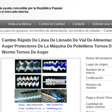
la ayuda concedida por la República Popular
 el mercado interior.
s
Visita a la fábrica
Control de Calidad
Contacto
Solicitar una 
co para los gusanos, los tornillos de alimentación, los tornillos de rodadur
Cambi
tores de la máquina de polietileno Tornos de auger Tornos de rollo Worms Tornos d
Cambio Rápido De Línea De Llenado De Vial De Alimentac
Auger Protectores De La Máquina De Polietileno Tornos 
Worms Tornos De Auger
Datos del product
Lugar de origen:
Nombre de la 
marca:
Certificación:
Número de 
modelo:
Pago y Envío Tér
Cantidad de 
orden mínima: