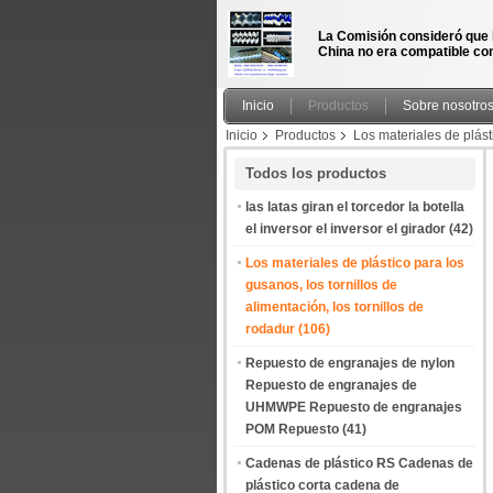
La Comisión consideró que 
China no era compatible con
Inicio
Productos
Sobre nosotro
Inicio
Productos
Los materiales de plásti
alimentación de rollo Tornos de auger Protec
Todos los productos
las latas giran el torcedor la botella
el inversor el inversor el girador
(42)
Los materiales de plástico para los
gusanos, los tornillos de
alimentación, los tornillos de
rodadur
(106)
Repuesto de engranajes de nylon
Repuesto de engranajes de
UHMWPE Repuesto de engranajes
POM Repuesto
(41)
Cadenas de plástico RS Cadenas de
plástico corta cadena de