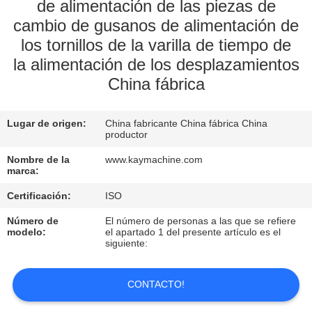
de alimentación de las piezas de
cambio de gusanos de alimentación de
CONTROL
los tornillos de la varilla de tiempo de
DE
la alimentación de los desplazamientos
CALIDAD
China fábrica
CONTACTO
Lugar de origen:
China fabricante China fábrica China
productor
NOTICIAS
Nombre de la
www.kaymachine.com
marca:
Certificación:
ISO
SOLICITAR
Número de
El número de personas a las que se refiere
UNA
modelo:
el apartado 1 del presente artículo es el
siguiente:
COTIZACIÓN
CONTACTO!
MAPA