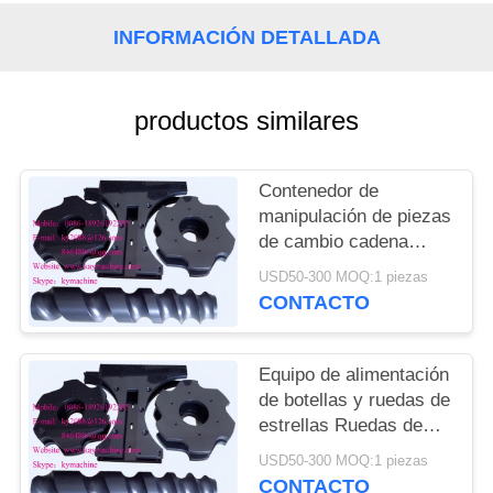
DEL
INFORMACIÓN DETALLADA
SITIO
PRIVACY
productos similares
POLICY
Contenedor de
manipulación de piezas
de cambio cadena
transportadora para
USD50-300 MOQ:1 piezas
cerveza línea de
CONTACTO
llenado y embalaje
ruedas de estrellas de
alimentación China
Equipo de alimentación
fabricante
de botellas y ruedas de
estrellas Ruedas de
estrellas de plástico y
USD50-300 MOQ:1 piezas
engranajes de plástico
CONTACTO