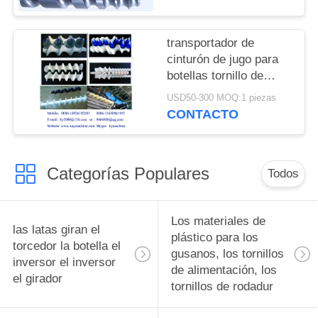
China fabricante
fabricante fábrica
transportador de
cinturón de jugo para
botellas tornillo de
alimentación para
USD50-300 MOQ:1 piezas
botellas tornillos de
CONTACTO
alimentación para
botellas piezas de
cambio complejas y
Categorías Populares
equipos de
Todos
alimentación para
botellas fabricante
Los materiales de
las latas giran el
plástico para los
torcedor la botella el
gusanos, los tornillos
inversor el inversor
de alimentación, los
el girador
tornillos de rodadur