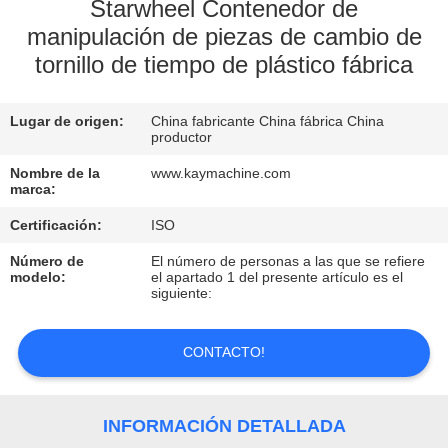
Starwheel Contenedor de
manipulación de piezas de cambio de
CONTROL
tornillo de tiempo de plástico fábrica
DE
CALIDAD
Lugar de origen:
China fabricante China fábrica China
productor
CONTACTO
Nombre de la
www.kaymachine.com
marca:
NOTICIAS
Certificación:
ISO
Número de
El número de personas a las que se refiere
modelo:
el apartado 1 del presente artículo es el
SOLICITAR
siguiente:
UNA
CONTACTO!
COTIZACIÓN
MAPA
INFORMACIÓN DETALLADA