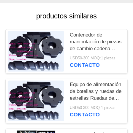
DEL
SITIO
productos similares
PRIVACY
Contenedor de
POLICY
manipulación de piezas
de cambio cadena
transportadora para
USD50-300 MOQ:1 piezas
cerveza línea de
CONTACTO
llenado y embalaje
ruedas de estrellas de
alimentación China
Equipo de alimentación
fabricante
de botellas y ruedas de
estrellas Ruedas de
estrellas de plástico y
USD50-300 MOQ:1 piezas
engranajes de plástico
CONTACTO
China fabricante
fabricante fábrica