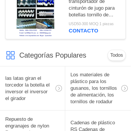
transportador de
cinturón de jugo para
botellas tornillo de
alimentación para
USD50-300 MOQ:1 piezas
botellas tornillos de
CONTACTO
alimentación para
botellas piezas de
cambio complejas y
Categorías Populares
equipos de
Todos
alimentación para
botellas fabricante
Los materiales de
las latas giran el
plástico para los
torcedor la botella el
gusanos, los tornillos
inversor el inversor
de alimentación, los
el girador
tornillos de rodadur
Repuesto de
Cadenas de plástico
engranajes de nylon
RS Cadenas de