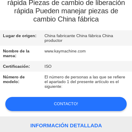
rápida Piezas de cambio de liberación
rápida Pueden manejar piezas de
CONTROL
cambio China fábrica
DE
CALIDAD
Lugar de origen:
China fabricante China fábrica China
productor
CONTACTO
Nombre de la
www.kaymachine.com
marca:
NOTICIAS
Certificación:
ISO
Número de
El número de personas a las que se refiere
modelo:
el apartado 1 del presente artículo es el
SOLICITAR
siguiente:
UNA
CONTACTO!
COTIZACIÓN
MAPA
INFORMACIÓN DETALLADA