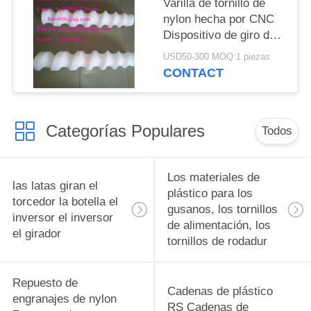
Varilla de tornillo de
fabricante
nylon hecha por CNC
Dispositivo de giro de
tapa de botella Guía
USD50-300 MOQ:1 piezas
CAM China fábrica
CONTACT
fabricante
Categorías Populares
Todos
Los materiales de
las latas giran el
plástico para los
torcedor la botella el
gusanos, los tornillos
inversor el inversor
de alimentación, los
el girador
tornillos de rodadur
Repuesto de
Cadenas de plástico
engranajes de nylon
RS Cadenas de