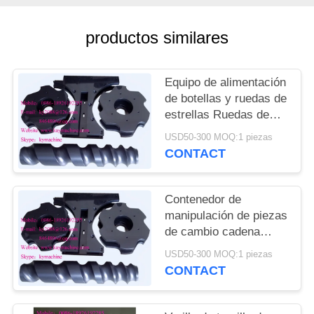
DEL
SITIO
productos similares
PRIVACY
Equipo de alimentación
POLICY
de botellas y ruedas de
estrellas Ruedas de
estrellas de plástico y
USD50-300 MOQ:1 piezas
engranajes de plástico
CONTACT
China fabricante
fabricante fábrica
Contenedor de
manipulación de piezas
de cambio cadena
transportadora para
USD50-300 MOQ:1 piezas
cerveza línea de
CONTACT
llenado y embalaje
ruedas de estrellas de
alimentación China