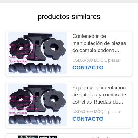
DEL
SITIO
productos similares
PRIVACY
Contenedor de
POLICY
manipulación de piezas
de cambio cadena
transportadora para
USD50-300 MOQ:1 piezas
cerveza línea de
CONTACTO
llenado y embalaje
ruedas de estrellas de
alimentación China
Equipo de alimentación
fabricante
de botellas y ruedas de
estrellas Ruedas de
estrellas de plástico y
USD50-300 MOQ:1 piezas
engranajes de plástico
CONTACTO
China fabricante
fabricante fábrica