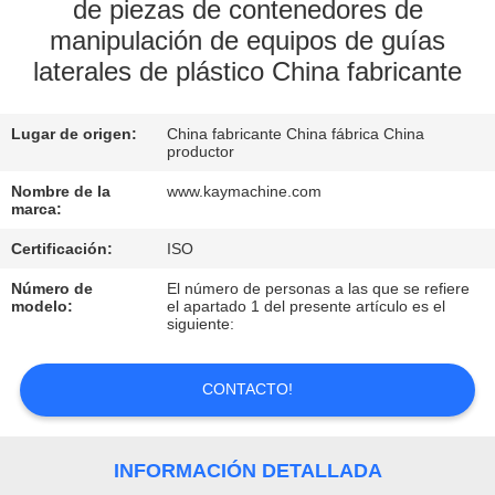
de piezas de contenedores de
manipulación de equipos de guías
CONTROL
laterales de plástico China fabricante
DE
CALIDAD
Lugar de origen:
China fabricante China fábrica China
productor
CONTACTO
Nombre de la
www.kaymachine.com
marca:
NOTICIAS
Certificación:
ISO
Número de
El número de personas a las que se refiere
modelo:
el apartado 1 del presente artículo es el
SOLICITAR
siguiente:
UNA
CONTACTO!
COTIZACIÓN
MAPA
INFORMACIÓN DETALLADA