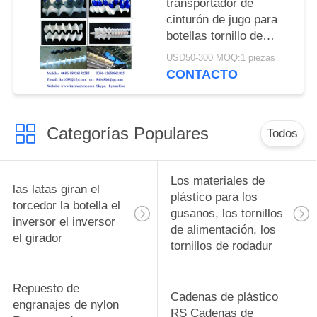
transportador de
cinturón de jugo para
botellas tornillo de
alimentación para
USD50-300 MOQ:1 piezas
botellas tornillos de
CONTACTO
alimentación para
botellas piezas de
cambio complejas y
Categorías Populares
equipos de
Todos
alimentación para
botellas fabricante
Los materiales de
las latas giran el
plástico para los
torcedor la botella el
gusanos, los tornillos
inversor el inversor
de alimentación, los
el girador
tornillos de rodadur
Repuesto de
Cadenas de plástico
engranajes de nylon
RS Cadenas de