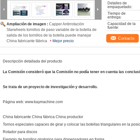
Detalles de 
empaquetado:
Tiempo de 
entrega:
Capacidad de la 
Ampliación de imagen :
Capper Antirrotación
fuente:
Starwheels tornillos de paso variable de la botella de
salida de los tornillos de la botella puede manejar
Contacto
China fabricante fábrica
Mejor precio
Descripción detallada del producto
La Comisión consideró que la Comisión no podía tener en cuenta las conclus
Se trata de un proyecto de investigación y desarrollo.
Página web: www.kaymachine.com
China fabricante China fábrica China productor
Tornos especiales capaces de girar y colocar las botellas triangulares en la posi
Rotador para discos
Ejemplo de tornillos giratorios para dispensadores en forma