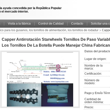
la ayuda concedida por la República Popular
 el mercado interior.
s
Visita a la fábrica
Control de Calidad
Contacto
Solicitar una 
co para los gusanos, los tornillos de alimentación, los tornillos de rodadur
Capper
os de la botella puede manejar China fabricante fábrica
Capper Antirrotación Starwheels Tornillos De Paso Variabl
Los Tornillos De La Botella Puede Manejar China Fabrican
Datos del product
Lugar de origen:
Nombre de la 
marca:
Certificación:
Número de 
modelo:
Pago y Envío Tér
Cantidad de 
orden mínima:
Precio: