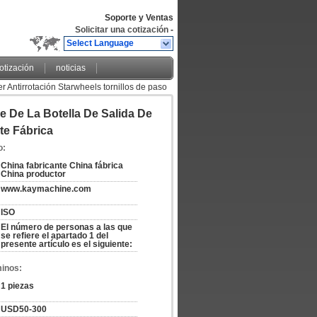
Soporte y Ventas
Solicitar una cotización
-
Select Language
cotización
noticias
 Antirrotación Starwheels tornillos de paso
e De La Botella De Salida De
te Fábrica
o:
China fabricante China fábrica 
China productor
www.kaymachine.com
ISO
El número de personas a las que 
se refiere el apartado 1 del 
presente artículo es el siguiente:
minos:
1 piezas
USD50-300