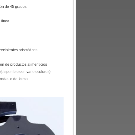
ción de 45 grados
 línea.
 recipientes prismáticos
ión de productos alimenticios
 (disponibles en varios colores)
dondas o de forma