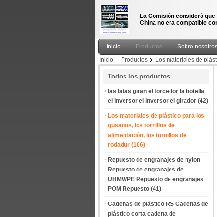
La Comisión consideró que 
China no era compatible con
Inicio
Productos
Sobre nosotro
Inicio
Productos
Los materiales de plásti
variable de la botella de salida de los tornill
Todos los productos
las latas giran el torcedor la botella
el inversor el inversor el girador
(42)
Los materiales de plástico para los
gusanos, los tornillos de
alimentación, los tornillos de
rodadur
(106)
Repuesto de engranajes de nylon
Repuesto de engranajes de
UHMWPE Repuesto de engranajes
POM Repuesto
(41)
Cadenas de plástico RS Cadenas de
plástico corta cadena de