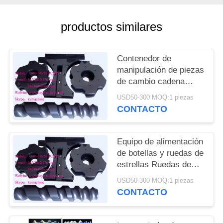
DEL
SITIO
productos similares
PRIVACY
Contenedor de
POLICY
manipulación de piezas
de cambio cadena
transportadora para
USD50-300 MOQ:1 piezas
cerveza línea de
CONTACTO
llenado y embalaje
ruedas de estrellas de
alimentación China
Equipo de alimentación
fabricante
de botellas y ruedas de
estrellas Ruedas de
estrellas de plástico y
USD50-300 MOQ:1 piezas
engranajes de plástico
CONTACTO
China fabricante
fabricante fábrica