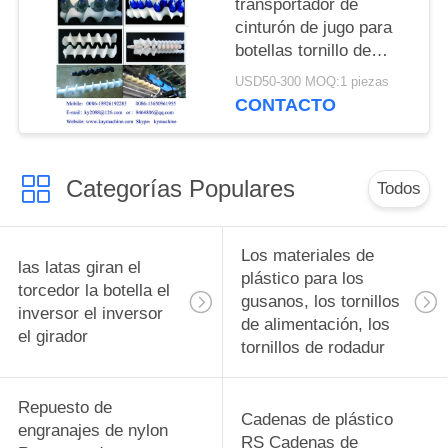
transportador de
cinturón de jugo para
botellas tornillo de
alimentación para
USD50-300 MOQ:1 piezas
botellas tornillos de
CONTACTO
alimentación para
botellas piezas de
cambio complejas y
Categorías Populares
equipos de
Todos
alimentación para
botellas fabricante
Los materiales de
las latas giran el
plástico para los
torcedor la botella el
gusanos, los tornillos
inversor el inversor
de alimentación, los
el girador
tornillos de rodadur
Repuesto de
Cadenas de plástico
engranajes de nylon
RS Cadenas de