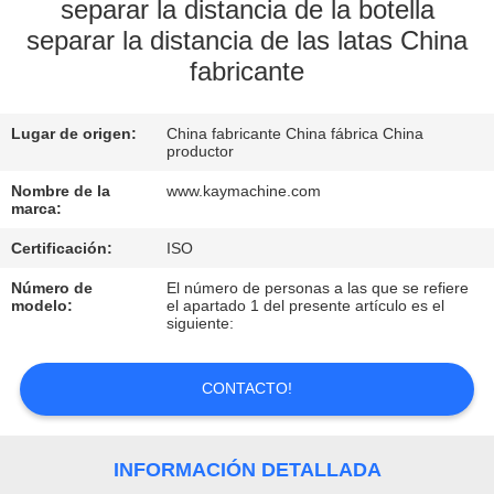
separar la distancia de la botella
separar la distancia de las latas China
CONTROL
fabricante
DE
CALIDAD
Lugar de origen:
China fabricante China fábrica China
productor
CONTACTO
Nombre de la
www.kaymachine.com
marca:
NOTICIAS
Certificación:
ISO
Número de
El número de personas a las que se refiere
modelo:
el apartado 1 del presente artículo es el
SOLICITAR
siguiente:
UNA
CONTACTO!
COTIZACIÓN
MAPA
INFORMACIÓN DETALLADA