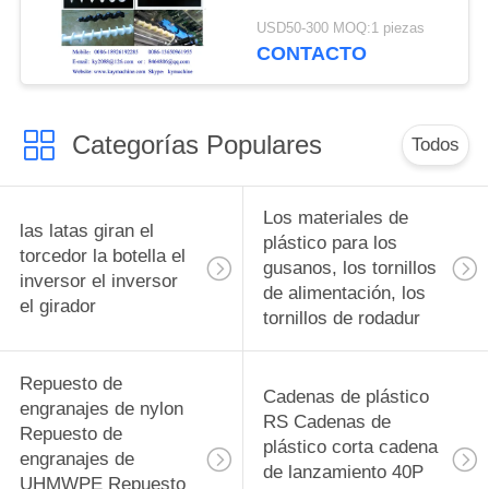
alimentación para
USD50-300 MOQ:1 piezas
botellas tornillos de
CONTACTO
alimentación para
botellas piezas de
cambio complejas y
Categorías Populares
equipos de
Todos
alimentación para
botellas fabricante
Los materiales de
las latas giran el
plástico para los
torcedor la botella el
gusanos, los tornillos
inversor el inversor
de alimentación, los
el girador
tornillos de rodadur
Repuesto de
Cadenas de plástico
engranajes de nylon
RS Cadenas de
Repuesto de
plástico corta cadena
engranajes de
de lanzamiento 40P
UHMWPE Repuesto