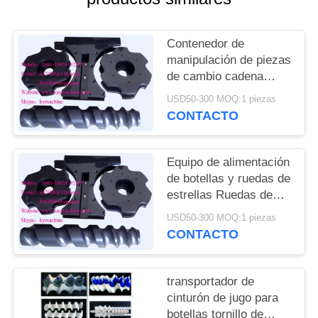
DEL
SITIO
Contenedor de
manipulación de piezas
PRIVACY
de cambio cadena
transportadora para
POLICY
USD50-300 MOQ:1 piezas
cerveza línea de
CONTACTO
llenado y embalaje
ruedas de estrellas de
alimentación China
Equipo de alimentación
fabricante
de botellas y ruedas de
estrellas Ruedas de
estrellas de plástico y
USD50-300 MOQ:1 piezas
engranajes de plástico
CONTACTO
China fabricante
fabricante fábrica
transportador de
cinturón de jugo para
botellas tornillo de