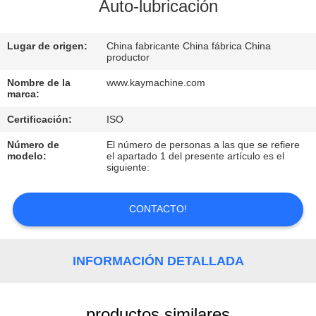
Auto-lubricación
CONTROL
Lugar de origen:
China fabricante China fábrica China
DE
productor
CALIDAD
Nombre de la
www.kaymachine.com
marca:
CONTACTO
Certificación:
ISO
Número de
El número de personas a las que se refiere
modelo:
el apartado 1 del presente artículo es el
NOTICIAS
siguiente:
SOLICITAR
CONTACTO!
UNA
COTIZACIÓN
INFORMACIÓN DETALLADA
MAPA
productos similares