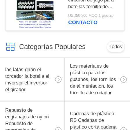
botellas tornillo de
alimentación para
USD50-300 MOQ:1 piezas
botellas tornillos de
CONTACTO
alimentación para
botellas piezas de
cambio complejas y
Categorías Populares
equipos de
Todos
alimentación para
botellas fabricante
Los materiales de
las latas giran el
plástico para los
torcedor la botella el
gusanos, los tornillos
inversor el inversor
de alimentación, los
el girador
tornillos de rodadur
Repuesto de
Cadenas de plástico
engranajes de nylon
RS Cadenas de
Repuesto de
plástico corta cadena