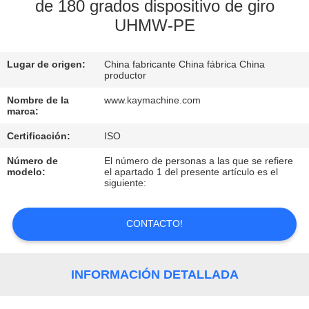
de 180 grados dispositivo de giro
UHMW-PE
CONTROL
DE
Lugar de origen:
China fabricante China fábrica China
CALIDAD
productor
Nombre de la
www.kaymachine.com
marca:
CONTACTO
Certificación:
ISO
NOTICIAS
Número de
El número de personas a las que se refiere
modelo:
el apartado 1 del presente artículo es el
siguiente:
SOLICITAR
UNA
CONTACTO!
COTIZACIÓN
INFORMACIÓN DETALLADA
MAPA