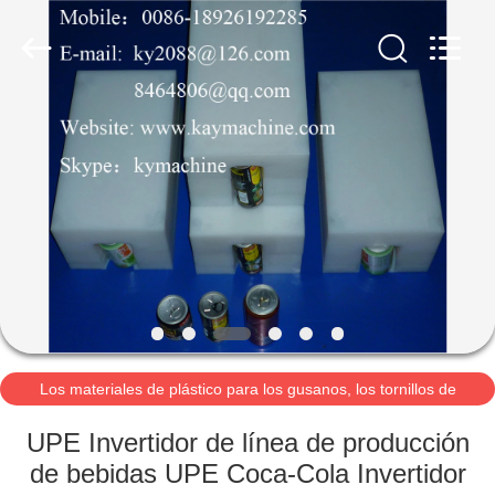
2021
-
2026
Guangzhou
Xinquan
Machinery
Equipment
Co.,
INICIO
Ltd.
All
Rights
Reserved.
Developed
by
PRODUCTOS
ECER
SOBRE
NOSOTROS
VISITA
A
Los materiales de plástico para los gusanos, los tornillos de
alimentación, los tornillos de rodadur
LA
UPE Invertidor de línea de producción
FÁBRICA
de bebidas UPE Coca-Cola Invertidor