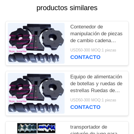
DEL
productos similares
SITIO
Contenedor de
PRIVACY
manipulación de piezas
POLICY
de cambio cadena
transportadora para
USD50-300 MOQ:1 piezas
cerveza línea de
CONTACTO
llenado y embalaje
ruedas de estrellas de
alimentación China
Equipo de alimentación
fabricante
de botellas y ruedas de
estrellas Ruedas de
estrellas de plástico y
USD50-300 MOQ:1 piezas
engranajes de plástico
CONTACTO
China fabricante
fabricante fábrica
transportador de
cinturón de jugo para