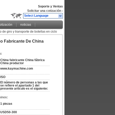
Soporte y Ventas
Solicitar una cotización
-
Select Language
cotización
noticias
 de giro y transporte de botellas en ciclo
uo Fabricante De China
o:
China fabricante China fábrica 
China productor
www.kaymachine.com
ISO
El número de personas a las que 
se refiere el apartado 1 del 
presente artículo es el siguiente:
minos:
1 piezas
USD50-300