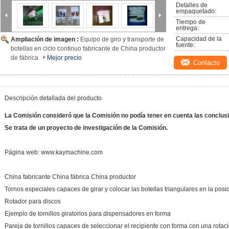
Detalles de 
empaquetado:
Tiempo de 
entrega:
Capacidad de la 
Ampliación de imagen :
Equipo de giro y transporte de
fuente:
botellas en ciclo continuo fabricante de China productor
de fábrica
Mejor precio
Contacto
Descripción detallada del producto
La Comisión consideró que la Comisión no podía tener en cuenta las conclus
Se trata de un proyecto de investigación de la Comisión.
Página web: www.kaymachine.com
China fabricante China fábrica China productor
Tornos especiales capaces de girar y colocar las botellas triangulares en la posi
Rotador para discos
Ejemplo de tornillos giratorios para dispensadores en forma
Pareja de tornillos capaces de seleccionar el recipiente con forma con una rota