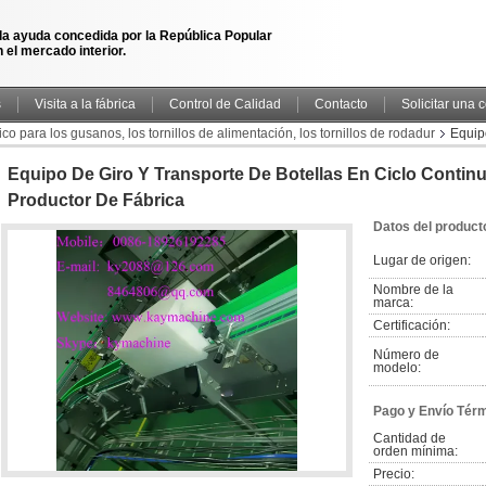
la ayuda concedida por la República Popular
 el mercado interior.
s
Visita a la fábrica
Control de Calidad
Contacto
Solicitar una 
co para los gusanos, los tornillos de alimentación, los tornillos de rodadur
Equipo
rica
Equipo De Giro Y Transporte De Botellas En Ciclo Contin
Productor De Fábrica
Datos del product
Lugar de origen:
Nombre de la 
marca:
Certificación:
Número de 
modelo:
Pago y Envío Tér
Cantidad de 
orden mínima:
Precio: