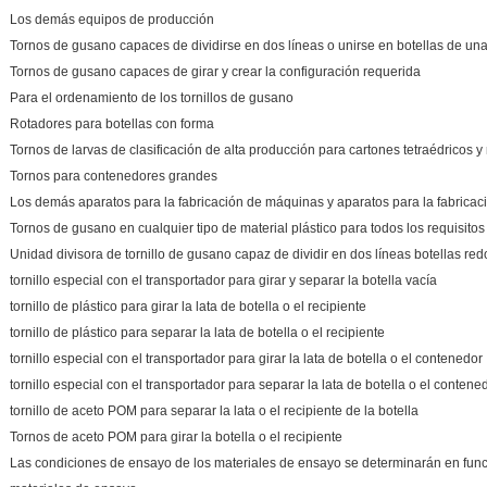
Los demás equipos de producción
Tornos de gusano capaces de dividirse en dos líneas o unirse en botellas de una
Tornos de gusano capaces de girar y crear la configuración requerida
Para el ordenamiento de los tornillos de gusano
Rotadores para botellas con forma
Tornos de larvas de clasificación de alta producción para cartones tetraédricos y
Tornos para contenedores grandes
Los demás aparatos para la fabricación de máquinas y aparatos para la fabricac
Tornos de gusano en cualquier tipo de material plástico para todos los requisitos
Unidad divisora de tornillo de gusano capaz de dividir en dos líneas botellas re
tornillo especial con el transportador para girar y separar la botella vacía
tornillo de plástico para girar la lata de botella o el recipiente
tornillo de plástico para separar la lata de botella o el recipiente
tornillo especial con el transportador para girar la lata de botella o el contenedor
tornillo especial con el transportador para separar la lata de botella o el contene
tornillo de aceto POM para separar la lata o el recipiente de la botella
Tornos de aceto POM para girar la botella o el recipiente
Las condiciones de ensayo de los materiales de ensayo se determinarán en func