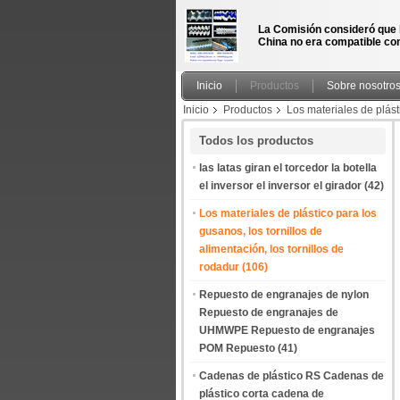
La Comisión consideró que 
China no era compatible con
Inicio
Productos
Sobre nosotro
Inicio
Productos
Los materiales de plásti
continuo fabricante de China productor de fáb
Todos los productos
las latas giran el torcedor la botella
el inversor el inversor el girador
(42)
Los materiales de plástico para los
gusanos, los tornillos de
alimentación, los tornillos de
rodadur
(106)
Repuesto de engranajes de nylon
Repuesto de engranajes de
UHMWPE Repuesto de engranajes
POM Repuesto
(41)
Cadenas de plástico RS Cadenas de
plástico corta cadena de